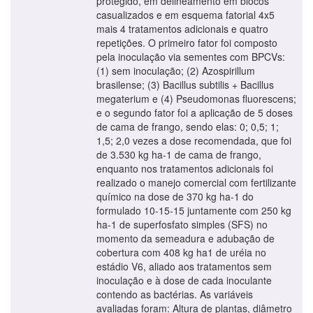
protegido, em delineamento em blocos
casualizados e em esquema fatorial 4x5
mais 4 tratamentos adicionais e quatro
repetições. O primeiro fator foi composto
pela inoculação via sementes com BPCVs:
(1) sem inoculação; (2) Azospirillum
brasilense; (3) Bacillus subtilis + Bacillus
megaterium e (4) Pseudomonas fluorescens;
e o segundo fator foi a aplicação de 5 doses
de cama de frango, sendo elas: 0; 0,5; 1;
1,5; 2,0 vezes a dose recomendada, que foi
de 3.530 kg ha-1 de cama de frango,
enquanto nos tratamentos adicionais foi
realizado o manejo comercial com fertilizante
químico na dose de 370 kg ha-1 do
formulado 10-15-15 juntamente com 250 kg
ha-1 de superfosfato simples (SFS) no
momento da semeadura e adubação de
cobertura com 408 kg ha1 de uréia no
estádio V6, aliado aos tratamentos sem
inoculação e à dose de cada inoculante
contendo as bactérias. As variáveis
avaliadas foram: Altura de plantas, diâmetro