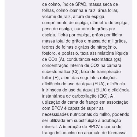
de colmo, índice SPAD, massa seca de
folhas, colmo+bainha e raiz, área foliar,
volume de raiz, altura de espiga,
comprimento de espiga, diâmetro de espiga,
peso de espiga, número de grãos por
espiga, fileira por espiga, grãos por fileira,
massa total de grãos e massa de mil grãos,
teores de folhas e grãos de nitrogênio,
fósforo, e potássio, taxa assimilatória líquida
de CO2 (A), condutância estomática (gs),
concentração interna de CO2 na câmara
subestomática (Ci), taxa de transpiração
foliar (E), além das seguintes relações:
eficiência de uso da água (EUA), eficiência
intrínseca do uso da água (EIUA) e eficiência
instantânea de carboxilação (EiC). A
utilização da cama de frango em associação
com BPCV é capaz de suprir as
necessidades nutricionais do milho, podendo
ser utilizada em substituição à adubação
mineral. A interação de BPCV e cama de
frango influenciou no acúmulo de biomassa