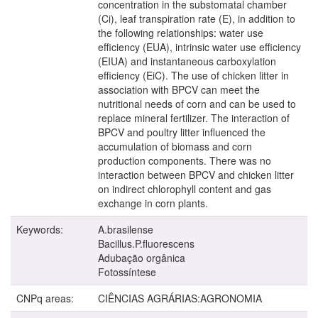
concentration in the substomatal chamber
(Ci), leaf transpiration rate (E), in addition to
the following relationships: water use
efficiency (EUA), intrinsic water use efficiency
(EIUA) and instantaneous carboxylation
efficiency (EiC). The use of chicken litter in
association with BPCV can meet the
nutritional needs of corn and can be used to
replace mineral fertilizer. The interaction of
BPCV and poultry litter influenced the
accumulation of biomass and corn
production components. There was no
interaction between BPCV and chicken litter
on indirect chlorophyll content and gas
exchange in corn plants.
Keywords:
A.brasilense
Bacillus.P.fluorescens
Adubação orgânica
Fotossíntese
CNPq areas:
CIÊNCIAS AGRÁRIAS:AGRONOMIA