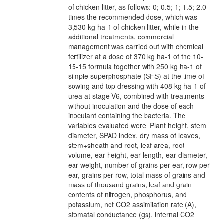
of chicken litter, as follows: 0; 0.5; 1; 1.5; 2.0
times the recommended dose, which was
3,530 kg ha-1 of chicken litter, while in the
additional treatments, commercial
management was carried out with chemical
fertilizer at a dose of 370 kg ha-1 of the 10-
15-15 formula together with 250 kg ha-1 of
simple superphosphate (SFS) at the time of
sowing and top dressing with 408 kg ha-1 of
urea at stage V6, combined with treatments
without inoculation and the dose of each
inoculant containing the bacteria. The
variables evaluated were: Plant height, stem
diameter, SPAD index, dry mass of leaves,
stem+sheath and root, leaf area, root
volume, ear height, ear length, ear diameter,
ear weight, number of grains per ear, row per
ear, grains per row, total mass of grains and
mass of thousand grains, leaf and grain
contents of nitrogen, phosphorus, and
potassium, net CO2 assimilation rate (A),
stomatal conductance (gs), internal CO2