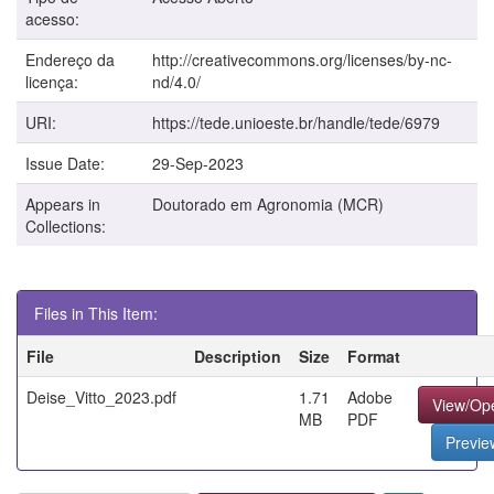
acesso:
Endereço da
http://creativecommons.org/licenses/by-nc-
licença:
nd/4.0/
URI:
https://tede.unioeste.br/handle/tede/6979
Issue Date:
29-Sep-2023
Appears in
Doutorado em Agronomia (MCR)
Collections:
Files in This Item:
File
Description
Size
Format
Deise_Vitto_2023.pdf
1.71
Adobe
View/Op
MB
PDF
Previe