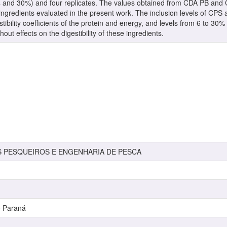
, 24 and 30%) and four replicates. The values obtained from CDA PB and 
ingredients evaluated in the present work. The inclusion levels of CPS a
stibility coefficients of the protein and energy, and levels from 6 to 30
out effects on the digestibility of these ingredients.
S PESQUEIROS E ENGENHARIA DE PESCA
o Paraná