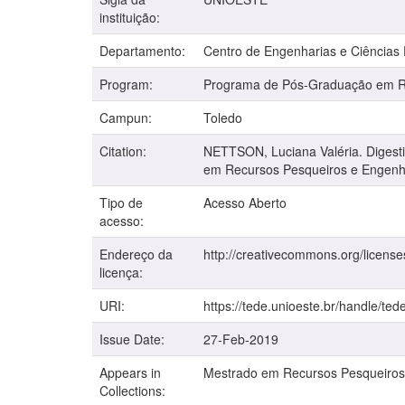
instituição:
Departamento:
Centro de Engenharias e Ciências
Program:
Programa de Pós-Graduação em Re
Campun:
Toledo
Citation:
NETTSON, Luciana Valéria. Digestib
em Recursos Pesqueiros e Engenha
Tipo de
Acesso Aberto
acesso:
Endereço da
http://creativecommons.org/license
licença:
URI:
https://tede.unioeste.br/handle/ted
Issue Date:
27-Feb-2019
Appears in
Mestrado em Recursos Pesqueiros
Collections: