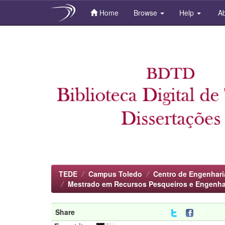
Home
Browse
Help
Ab
Skip
navigation
TEDE
Campus Toledo
Centro de Engenhari
Mestrado em Recursos Pesqueiros e Engenha
Share