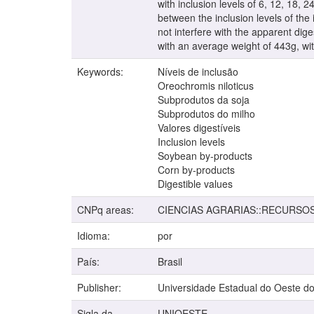
with inclusion levels of 6, 12, 18
between the inclusion levels of the 
not interfere with the apparent dige
with an average weight of 443g, with
Keywords:
Níveis de inclusão
Oreochromis niloticus
Subprodutos da soja
Subprodutos do milho
Valores digestíveis
Inclusion levels
Soybean by-products
Corn by-products
Digestible values
CNPq areas:
CIENCIAS AGRARIAS::RECURSO
Idioma:
por
País:
Brasil
Publisher:
Universidade Estadual do Oeste d
Sigla da
UNIOESTE