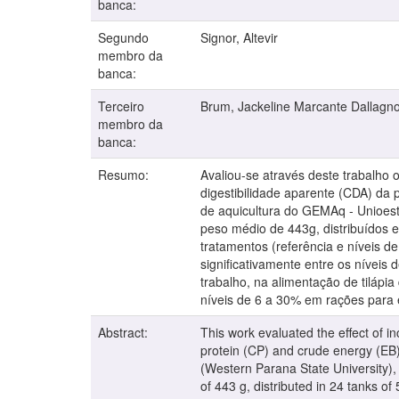
banca:
Segundo
Signor, Altevir
membro da
banca:
Terceiro
Brum, Jackeline Marcante Dallagno
membro da
banca:
Resumo:
Avaliou-se através deste trabalho 
digestibilidade aparente (CDA) da p
de aquicultura do GEMAq - Unioest
peso médio de 443g, distribuídos 
tratamentos (referência e níveis 
significativamente entre os níveis
trabalho, na alimentação de tilápia
níveis de 6 a 30% em rações para 
Abstract:
This work evaluated the effect of i
protein (CP) and crude energy (EB)
(Western Parana State University),
of 443 g, distributed in 24 tanks of