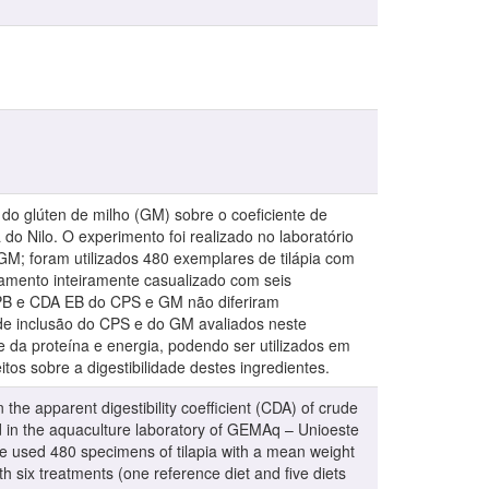
 do glúten de milho (GM) sobre o coeficiente de
 do Nilo. O experimento foi realizado no laboratório
M; foram utilizados 480 exemplares de tilápia com
amento inteiramente casualizado com seis
A PB e CDA EB do CPS e GM não diferiram
s de inclusão do CPS e do GM avaliados neste
te da proteína e energia, podendo ser utilizados em
s sobre a digestibilidade destes ingredientes.
the apparent digestibility coefficient (CDA) of crude
d in the aquaculture laboratory of GEMAq – Unioeste
We used 480 specimens of tilapia with a mean weight
th six treatments (one reference diet and five diets