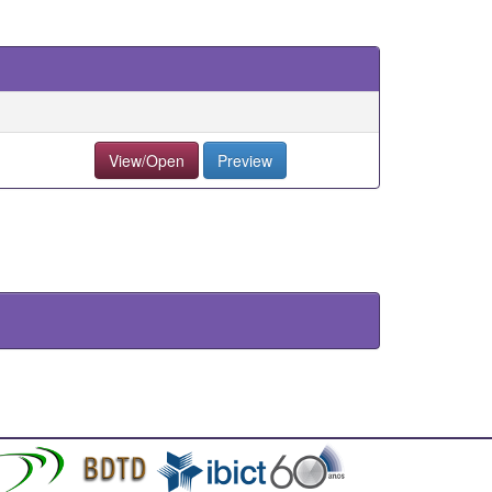
View/Open
Preview