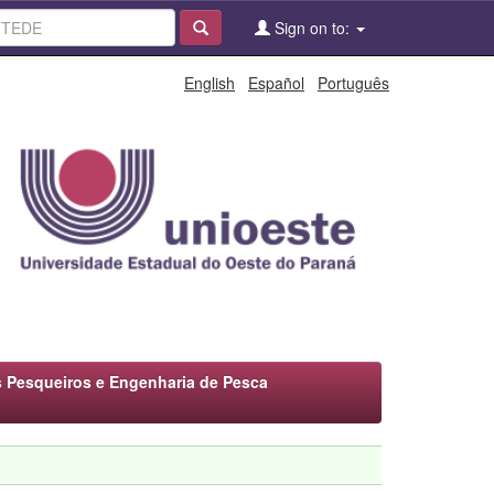
Sign on to:
English
Español
Português
 Pesqueiros e Engenharia de Pesca