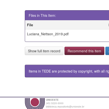
Files in This Item:
File
Luciana_Nettson_2019.pdf
Show full item record
Recommend this item
Items in TEDE are protected by copyright, with all ri
UNIOESTE
(45) 3220-3000
biblioteca.repositorio@unioeste.br