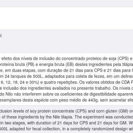
l
o efeito dos níveis de inclusão do concentrado proteico de soja (CPS) e
roteína bruta (PB) e energia bruta (EB) destes ingredientes pela tilápia
e, em duas etapas, com duração de 21 dias para CPS e 21 dias para G
em 24 tanques de 500L, adaptados para coleta de fezes, em um deline
de 6, 12, 18, 24 e 30%) e quatro repetições. Os valores obtidos de CD
 de inclusão dos ingredientes avaliados no presente trabalho. Os nívei
 do Nilo não interferem sobre os coeficientes de digestibilidade aparen
exemplares desta espécie com peso médio de 443g, sem acarretar efeito
nclusion levels of soy protein concentrate (CPS) and corn gluten (GM) on 
 of these ingredients by the Nile tilapia. The experiment was conducte
 in two stages, with duration of 21 days for CPS and 21 days for GM. 
 500L adapted for fecal collection, in a completely randomized design wi