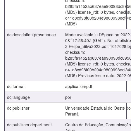
checksum:
b285fa1452ab637eae90098dc895
(MD5) license_rdf: 0 bytes, checks
d41d8cd98f00b204e9800998ecf84
(MD5)
dc.description.provenance
Made available in DSpace on 2022
08T17:56:40Z (GMT). No. of bitstr
2 Felipe_Silva2022.pdf: 1017028 by
checksum:
b285fa1452ab637eae90098dc895
(MD5) license_rdf: 0 bytes, checks
d41d8cd98f00b204e9800998ecf84
(MD5) Previous issue date: 2022-0
dc.format
application/pdf
dc.language
por
dc.publisher
Universidade Estadual do Oeste do
Paraná
dc.publisher.department
Centro de Educação, Comunicação
Artes