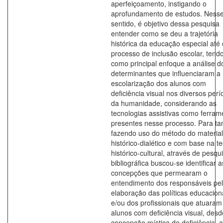
aperfeiçoamento, instigando o
aprofundamento de estudos. Ness
sentido, é objetivo dessa pesquisa
entender como se deu a trajetória
histórica da educação especial até 
processo de inclusão escolar, tend
como principal enfoque a análise d
determinantes que influenciaram a
escolarização dos alunos com
deficiência visual nos diversos per
da humanidade, considerando as
tecnologias assistivas como ferram
presentes nesse processo. Para ta
fazendo uso do método do materia
histórico-dialético e com base na te
histórico-cultural, através de pesqu
bibliográfica buscou-se identificar a
concepções que permearam o
entendimento dos responsáveis pe
elaboração das políticas educacion
e/ou dos profissionais que atuara
alunos com deficiência visual, desd
concepção mística de deficiência, a