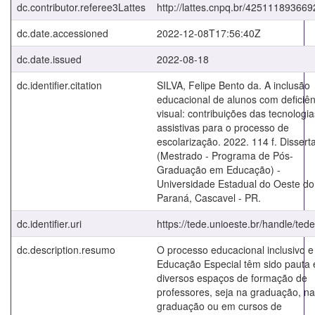
dc.contributor.referee3Lattes
http://lattes.cnpq.br/42511189366
dc.date.accessioned
2022-12-08T17:56:40Z
dc.date.issued
2022-08-18
dc.identifier.citation
SILVA, Felipe Bento da. A inclusão
educacional de alunos com deficiên
visual: contribuições das tecnologia
assistivas para o processo de
escolarização. 2022. 114 f. Dissert
(Mestrado - Programa de Pós-
Graduação em Educação) -
Universidade Estadual do Oeste do
Paraná, Cascavel - PR.
dc.identifier.uri
https://tede.unioeste.br/handle/ted
dc.description.resumo
O processo educacional inclusivo e
Educação Especial têm sido pauta
diversos espaços de formação de
professores, seja na graduação, na
graduação ou em cursos de