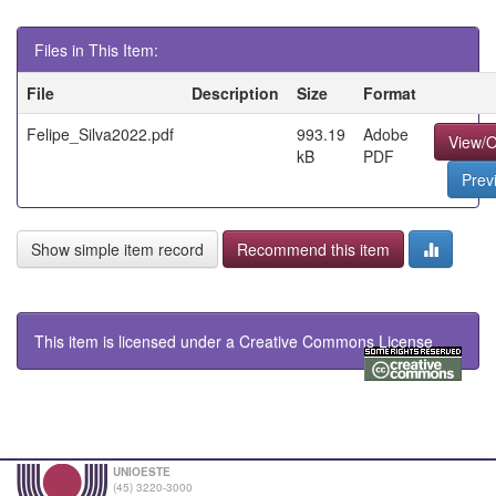
Files in This Item:
File
Description
Size
Format
Felipe_Silva2022.pdf
993.19
Adobe
View/
kB
PDF
Prev
Show simple item record
Recommend this item
This item is licensed under a
Creative Commons License
UNIOESTE
(45) 3220-3000