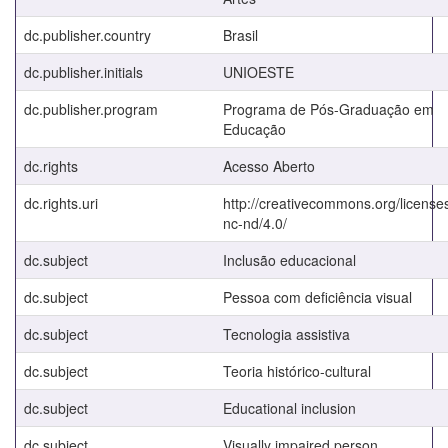
dc.publisher.country
Brasil
dc.publisher.initials
UNIOESTE
dc.publisher.program
Programa de Pós-Graduação em
Educação
dc.rights
Acesso Aberto
dc.rights.uri
http://creativecommons.org/license
nc-nd/4.0/
dc.subject
Inclusão educacional
dc.subject
Pessoa com deficiência visual
dc.subject
Tecnologia assistiva
dc.subject
Teoria histórico-cultural
dc.subject
Educational inclusion
dc.subject
Visually impaired person