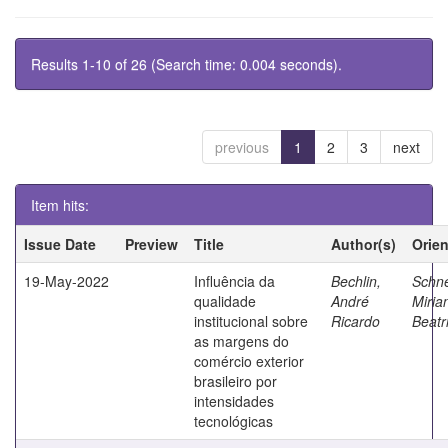
Results 1-10 of 26 (Search time: 0.004 seconds).
previous
1
2
3
next
Item hits:
Issue Date
Preview
Title
Author(s)
Orie
19-May-2022
Influência da
Bechlin,
Schne
qualidade
André
Miria
institucional sobre
Ricardo
Beatr
as margens do
comércio exterior
brasileiro por
intensidades
tecnológicas