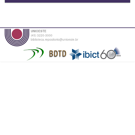
UNIOESTE
(45) 3220-3000
biblioteca.repositorio@unioeste.br