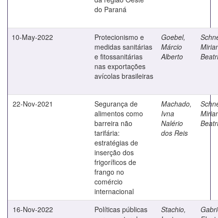
do Paraná
10-May-2022
Protecionismo e
Goebel,
Schne
medidas sanitárias
Márcio
Miria
e fitossanitárias
Alberto
Beatr
nas exportações
avícolas brasileiras
22-Nov-2021
Segurança de
Machado,
Schne
alimentos como
Ivna
Miria
barreira não
Nalério
Beatr
tarifária:
dos Reis
estratégias de
inserção dos
frigoríficos de
frango no
comércio
internacional
16-Nov-2022
Políticas públicas
Stachio,
Gabri