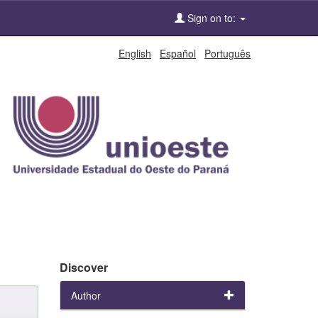
Sign on to:
English
Español
Português
Discover
Author