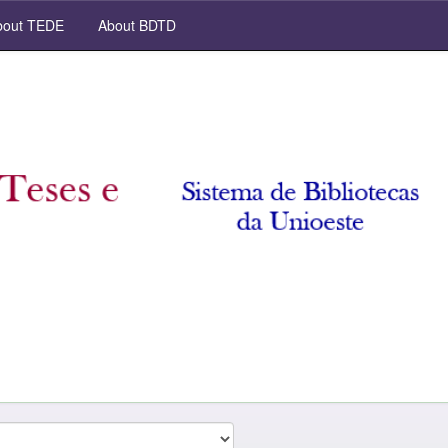
out TEDE
About BDTD