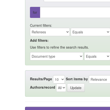
for
Current filters:
Add filters:
Use filters to refine the search results.
Results/Page
Sort items by
Authors/record