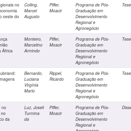
egionais no
Colling,
Piffer,
Programa de Pós-
Tes
 economia
Marcel
Moacir
Graduação em
o oeste do
Augusto
Desenvolvimento
Regional e
Agronegócio
ança
Monteiro,
Piffer,
Programa de Pós-
Tes
nião
Marcelino
Moacir
Graduação em
 África
Armindo
Desenvolvimento
Regional e
Agronegócio
ubriand:
Bernardo,
Rippel,
Programa de Pós-
Tes
 imagens
Luciana
Ricardo
Graduação em
Virgínia
Desenvolvimento
Mario
Regional e
Agronegócio
e no
Luz, Joseli
Piffer,
Programa de Pós-
Diss
 no
Turmina
Moacir
Graduação em
co da
da
Desenvolvimento
Regional e
Agronegócio