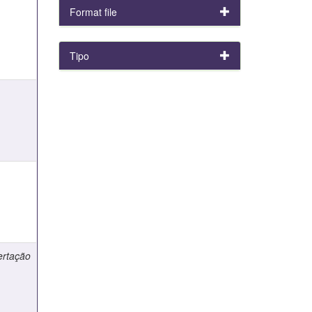
e
Format file
Tipo
e
e
ertação