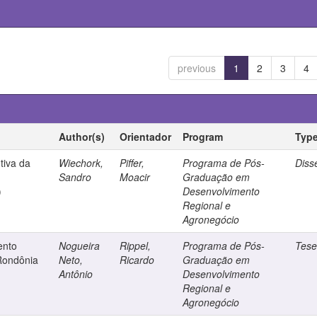
previous
1
2
3
4
Author(s)
Orientador
Program
Typ
tiva da
Wiechork,
Piffer,
Programa de Pós-
Diss
Sandro
Moacir
Graduação em
)
Desenvolvimento
Regional e
Agronegócio
ento
Nogueira
Rippel,
Programa de Pós-
Tes
Rondônia
Neto,
Ricardo
Graduação em
Antônio
Desenvolvimento
Regional e
Agronegócio