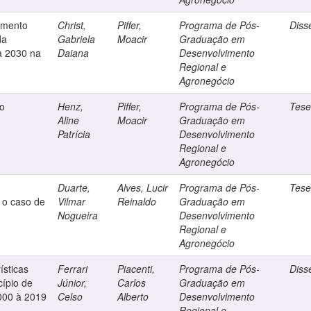
vimento
Christ,
Piffer,
Programa de Pós-
Diss
da
Gabriela
Moacir
Graduação em
a 2030 na
Daiana
Desenvolvimento
Regional e
Agronegócio
to
Henz,
Piffer,
Programa de Pós-
Tes
Aline
Moacir
Graduação em
Patrícia
Desenvolvimento
Regional e
Agronegócio
Duarte,
Alves, Lucir
Programa de Pós-
Tes
 o caso de
Vilmar
Reinaldo
Graduação em
Nogueira
Desenvolvimento
Regional e
Agronegócio
ísticas
Ferrari
Piacenti,
Programa de Pós-
Diss
ípio de
Júnior,
Carlos
Graduação em
000 à 2019
Celso
Alberto
Desenvolvimento
Regional e