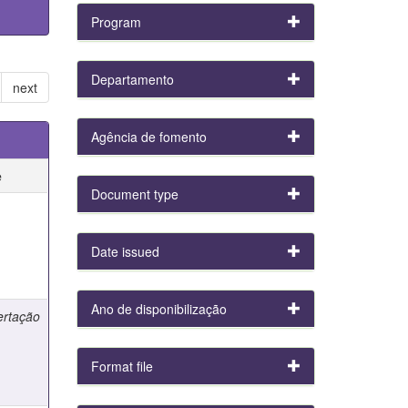
Program
Departamento
next
Agência de fomento
e
Document type
e
Date issued
Ano de disponibilização
ertação
Format file