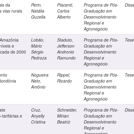
ais da
Perin,
Piacenti,
Programa de Pós-
Diss
 vias rurais
Natália
Carlos
Graduação em
Guzella
Alberto
Desenvolvimento
Regional e
Agronegócio
 Amazônia
Lobão,
Staduto,
Programa de Pós-
Tes
níveis e
Mário
Jefferson
Graduação em
década de 2000
Sérgio
Andronio
Desenvolvimento
Pedroza
Ramundo
Regional e
Agronegócio
ento
Nogueira
Rippel,
Programa de Pós-
Tes
Rondônia
Neto,
Ricardo
Graduação em
Antônio
Desenvolvimento
Regional e
Agronegócio
ste
Cruz,
Schneider,
Programa de Pós-
Diss
tarifárias e
Anyelly
Mirian
Graduação em
Cristina
Beatriz
Desenvolvimento
Regional e
Agronegócio