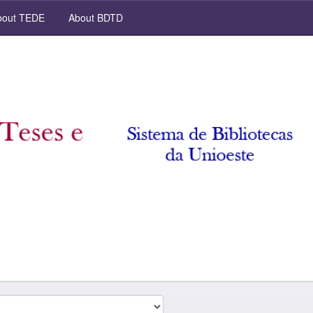
out TEDE
About BDTD