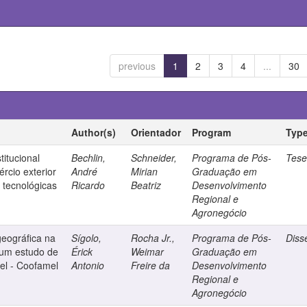
previous
1
2
3
4
...
30
Author(s)
Orientador
Program
Typ
titucional
Bechlin,
Schneider,
Programa de Pós-
Tes
rcio exterior
André
Mirian
Graduação em
s tecnológicas
Ricardo
Beatriz
Desenvolvimento
Regional e
Agronegócio
geográfica na
Sígolo,
Rocha Jr.,
Programa de Pós-
Diss
 um estudo de
Érick
Weimar
Graduação em
el - Coofamel
Antonio
Freire da
Desenvolvimento
Regional e
Agronegócio