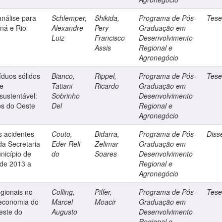
nálise para
Schlemper,
Shikida,
Programa de Pós-
Tes
ná e Rio
Alexandre
Pery
Graduação em
Luiz
Francisco
Desenvolvimento
Assis
Regional e
Agronegócio
íduos sólidos
Bianco,
Rippel,
Programa de Pós-
Tes
e
Tatiani
Ricardo
Graduação em
sustentável:
Sobrinho
Desenvolvimento
os do Oeste
Del
Regional e
Agronegócio
s acidentes
Couto,
Bidarra,
Programa de Pós-
Diss
da Secretaria
Eder Reli
Zelimar
Graduação em
nicípio de
do
Soares
Desenvolvimento
 de 2013 a
Regional e
Agronegócio
egionais no
Colling,
Piffer,
Programa de Pós-
Tes
economia do
Marcel
Moacir
Graduação em
este do
Augusto
Desenvolvimento
Regional e