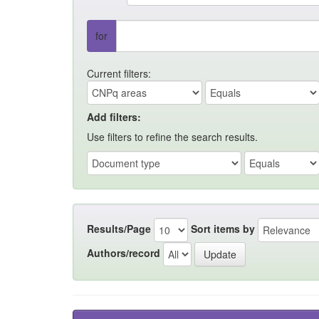
for
Current filters:
Add filters:
Use filters to refine the search results.
Results/Page
Sort items by
Authors/record