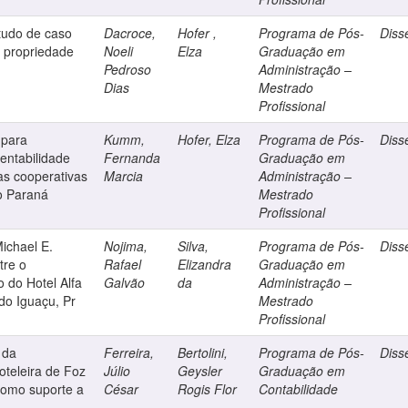
studo de caso
Dacroce,
Hofer ,
Programa de Pós-
Diss
 propriedade
Noeli
Elza
Graduação em
Pedroso
Administração –
Dias
Mestrado
Profissional
 para
Kumm,
Hofer, Elza
Programa de Pós-
Diss
tentabilidade
Fernanda
Graduação em
as cooperativas
Marcia
Administração –
do Paraná
Mestrado
Profissional
ichael E.
Nojima,
Silva,
Programa de Pós-
Diss
tre o
Rafael
Elizandra
Graduação em
 do Hotel Alfa
Galvão
da
Administração –
 do Iguaçu, Pr
Mestrado
Profissional
 da
Ferreira,
Bertolini,
Programa de Pós-
Diss
oteleira de Foz
Júlio
Geysler
Graduação em
 como suporte a
César
Rogis Flor
Contabilidade