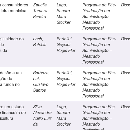
s consumidores
Zanella,
Lago,
Programa de Pós-
Diss
 feira municipal
Tamara
Sandra
Graduação em
Pereira
Mara
Administração –
Stocker
Mestrado
Profissional
gitimidade do
Loch,
Bertolini,
Programa de Pós-
Diss
 de
Patricia
Geysler
Graduação em
s da
Rogis Flor
Administração –
Mestrado
Profissional
 adesão a um
Barboza,
Bertolini,
Programa de Pós-
Diss
ação do
Luiz
Geysler
Graduação em
ga funda no
Gustavo
Rogis Flor
Administração –
Santos
Mestrado
Profissional
ca: um estudo
Silva,
Lago,
Programa de Pós-
Diss
 financeira do
Alexandre
Sandra
Graduação em
icultura
Adilio Luiz
Mara
Administração –
da
Stocker
Mestrado
Profissional