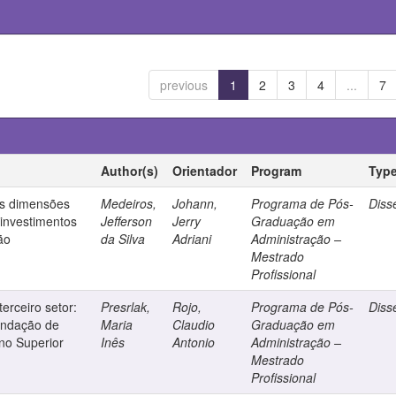
previous
1
2
3
4
...
7
Author(s)
Orientador
Program
Typ
as dimensões
Medeiros,
Johann,
Programa de Pós-
Diss
investimentos
Jefferson
Jerry
Graduação em
ão
da Silva
Adriani
Administração –
Mestrado
Profissional
erceiro setor:
Presrlak,
Rojo,
Programa de Pós-
Diss
undação de
Maria
Claudio
Graduação em
ino Superior
Inês
Antonio
Administração –
Mestrado
Profissional