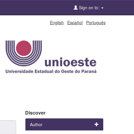
Sign on to:
English
Español
Português
Discover
Author