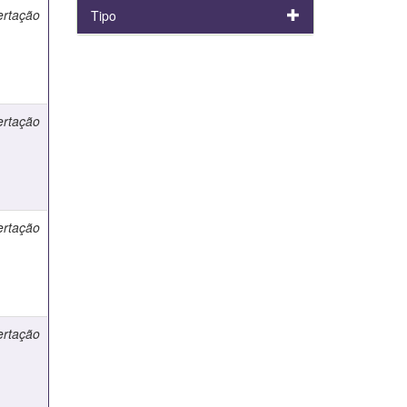
ertação
Tipo
ertação
ertação
ertação