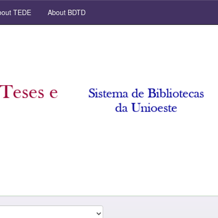
out TEDE
About BDTD