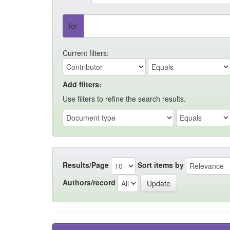
for
Current filters:
Add filters:
Use filters to refine the search results.
Results/Page
Sort items by
Authors/record