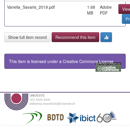
Vaneila_Savaris_2019.pdf
1.68
Adobe
Vie
MB
PDF
Pr
Show full item record
Recommend this item
This item is licensed under a
Creative Commons License
UNIOESTE
(45) 3220-3000
biblioteca.repositorio@unioeste.br