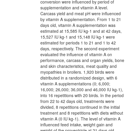
conversion were influenced by period of
supplementation and vitamin A level.
Carcass yield and meat pH were influenced
by vitamin A supplementation. From 1 to 21
days old, vitamin A supplementation was
estimated at 15,585 IU kg-1 and at 42 days,
15,527 IU kg-1 and 15,148 IU kg-1 were
estimated for periods 1 to 21 and 1 to 42
days, respectively. The second experiment
evaluated the influence of vitamin A on
performance, carcass and organ yields, bone
and skin characteristics, meat quality and
myopathies in broilers. 1,920 birds were
distributed in a randomized design, with 6
vitamin A supplementations (0; 6,000;
16,000; 26,000; 36,000 and 46,000 IU kg-1),
into 16 repetitions with 20 birds. In the period
from 22 to 42 days old, treatments were
divided, 8 repetitions continued in the initial
treatment and 8 repetitions with diets without
vitamin A (0 IU kg-1). The level of vitamin A
influenced feed intake, weight gain and
weight of the proventricle at 21 days old