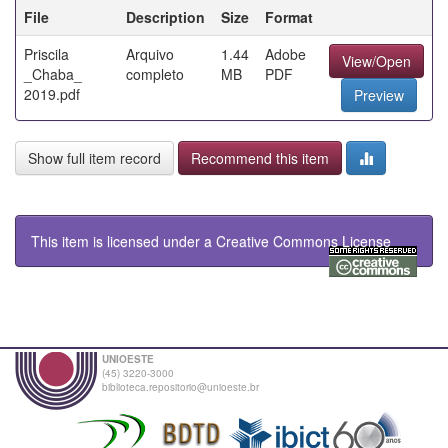
File
Description
Size
Format
Priscila
Arquivo
1.44
Adobe
View/Open
_Chaba_
completo
MB
PDF
2019.pdf
Preview
Show full item record
Recommend this item
This item is licensed under a
Creative Commons License
UNIOESTE
(45) 3220-3000
biblioteca.repositorio@unioeste.br