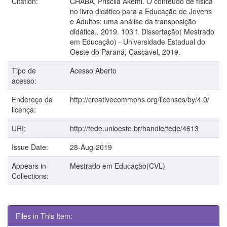
Citation:
CHABA, Priscila Akemi. O conteúdo de física
no livro didático para a Educação de Jovens
e Adultos: uma análise da transposição
didática.. 2019. 103 f. Dissertação( Mestrado
em Educação) - Universidade Estadual do
Oeste do Paraná, Cascavel, 2019.
Tipo de
Acesso Aberto
acesso:
Endereço da
http://creativecommons.org/licenses/by/4.0/
licença:
URI:
http://tede.unioeste.br/handle/tede/4613
Issue Date:
28-Aug-2019
Appears in
Mestrado em Educação(CVL)
Collections:
Files in This Item: