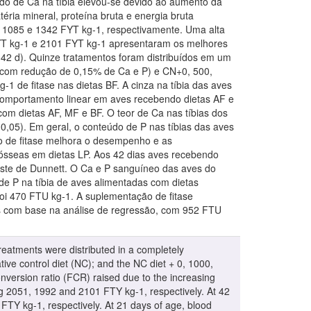
do de Ca na tíbia elevou-se devido ao aumento da
téria mineral, proteína bruta e energia bruta
, 1085 e 1342 FYT kg-1, respectivamente. Uma alta
FYT kg-1 e 2101 FYT kg-1 apresentaram os melhores
-42 d). Quinze tratamentos foram distribuídos em um
N (com redução de 0,15% de Ca e P) e CN+0, 500,
1 de fitase nas dietas BF. A cinza na tíbia das aves
mportamento linear em aves recebendo dietas AF e
m dietas AF, MF e BF. O teor de Ca nas tíbias dos
0,05). Em geral, o conteúdo de P nas tíbias das aves
o de fitase melhora o desempenho e as
ósseas em dietas LP. Aos 42 dias aves recebendo
ste de Dunnett. O Ca e P sanguíneo das aves do
 P na tíbia de aves alimentadas com dietas
oi 470 FTU kg-1. A suplementação de fitase
es com base na análise de regressão, com 952 FTU
 treatments were distributed in a completely
tive control diet (NC); and the NC diet + 0, 1000,
nversion ratio (FCR) raised due to the increasing
ng 2051, 1992 and 2101 FTY kg-1, respectively. At 42
FTY kg-1, respectively. At 21 days of age, blood