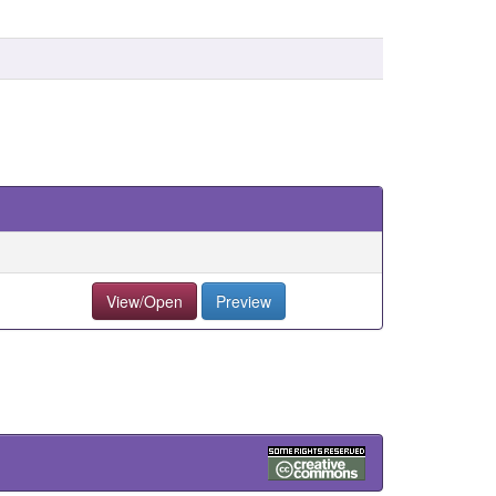
View/Open
Preview