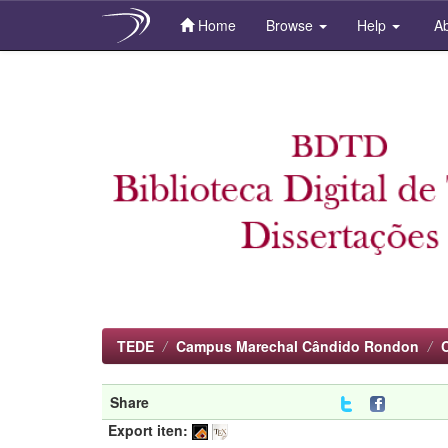
Home
Browse
Help
Ab
Skip
navigation
TEDE
Campus Marechal Cândido Rondon
Share
Export iten: