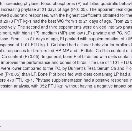
th increasing phytase. Blood phosphorus (P) exhibited quadratic beha
increasing phytase at 21 days of age (P<0.05). The apparent ileal digesti
wed quadratic responses, with the highest coefficients obtained for t
e of 2973 FYT kg-1 had the best WG from 1 to 21 days of age. From 22
ctively. The second and third experiments were divided into two phas
angement, with high (HP), medium (MP) and low (LP) phytate and PC, NC 
ase. From 1 to 21 days of age, FI peaked with supplementation of 1051
onse at 1101 FTU kg-1. Ca blood had a linear behavior for broilers fe
c responses for broilers fed HP, MP and LP diets. Ca tibia content of b
 Ca content (P<0.05). In general, bone P of birds fed with diets contai
improves the performance and bones of birds. The use of 1101 FTU kg-1
M were lower compared to the PC, by Dunnett’s Test. Serum Ca and P o
 (P<0.05) than LP. Bone P of birds fed with diets containing LP had a 
e 470 FTU kg-1. Phytase supplementation had a positive response in
ession analysis, with 952 FTU kg1 without having a negative impact o
A