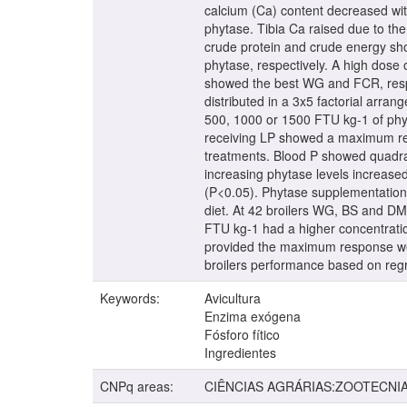
calcium (Ca) content decreased wi
phytase. Tibia Ca raised due to the 
crude protein and crude energy sho
phytase, respectively. A high dos
showed the best WG and FCR, respe
distributed in a 3x5 factorial arr
500, 1000 or 1500 FTU kg-1 of phyt
receiving LP showed a maximum resp
treatments. Blood P showed quadrati
increasing phytase levels increased
(P<0.05). Phytase supplementation 
diet. At 42 broilers WG, BS and D
FTU kg-1 had a higher concentration
provided the maximum response wer
broilers performance based on regr
Keywords:
Avicultura
Enzima exógena
Fósforo fítico
Ingredientes
CNPq areas:
CIÊNCIAS AGRÁRIAS:ZOOTECNI