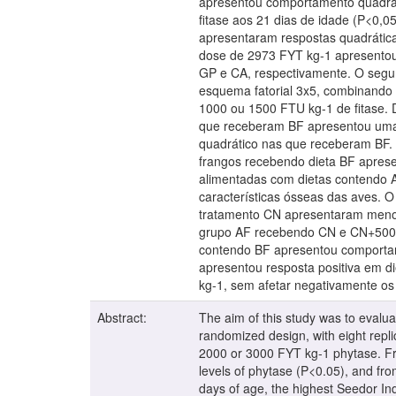
apresentou comportamento quadrát
fitase aos 21 dias de idade (P<0,05
apresentaram respostas quadrática
dose de 2973 FYT kg-1 apresentou
GP e CA, respectivamente. O segun
esquema fatorial 3x5, combinando 
1000 ou 1500 FTU kg-1 de fitase. D
que receberam BF apresentou uma
quadrático nas que receberam BF. 
frangos recebendo dieta BF apresen
alimentadas com dietas contendo A
características ósseas das aves. 
tratamento CN apresentaram menor
grupo AF recebendo CN e CN+500 F
contendo BF apresentou comportame
apresentou resposta positiva em 
kg-1, sem afetar negativamente os
Abstract:
The aim of this study was to evaluat
randomized design, with eight replic
2000 or 3000 FYT kg-1 phytase. Fro
levels of phytase (P<0.05), and fr
days of age, the highest Seedor In