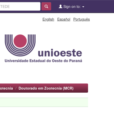
Sign on to:
English
Español
Português
otecnia
Doutorado em Zootecnia (MCR)