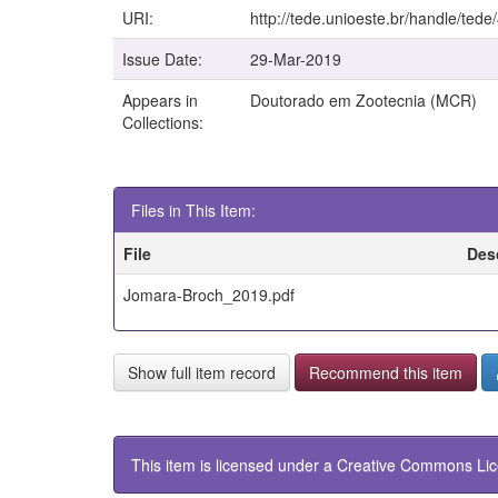
URI:
http://tede.unioeste.br/handle/tede
Issue Date:
29-Mar-2019
Appears in
Doutorado em Zootecnia (MCR)
Collections:
Files in This Item:
File
Des
Jomara-Broch_2019.pdf
Show full item record
Recommend this item
This item is licensed under a
Creative Commons Li