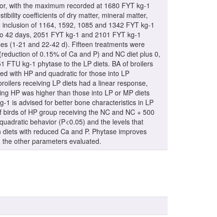
vior, with the maximum recorded at 1680 FYT kg-1
bility coefficients of dry matter, mineral matter,
he inclusion of 1164, 1592, 1085 and 1342 FYT kg-1
 to 42 days, 2051 FYT kg-1 and 2101 FYT kg-1
es (1-21 and 22-42 d). Fifteen treatments were
(reduction of 0.15% of Ca and P) and NC diet plus 0,
 FTU kg-1 phytase to the LP diets. BA of broilers
d with HP and quadratic for those into LP
roilers receiving LP diets had a linear response,
ning HP was higher than those into LP or MP diets
 is advised for better bone characteristics in LP
f birds of HP group receiving the NC and NC + 500
quadratic behavior (P<0.05) and the levels that
 diets with reduced Ca and P. Phytase improves
n the other parameters evaluated.