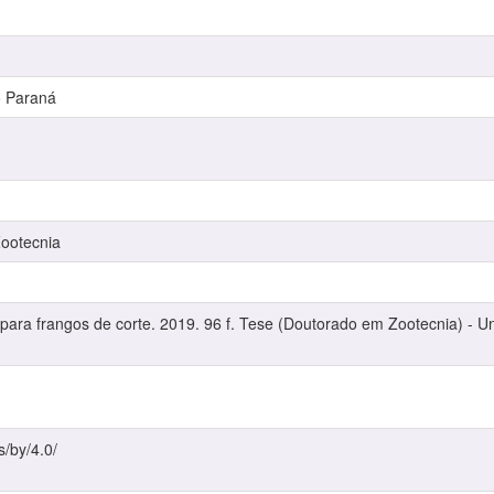
o Paraná
ootecnia
ara frangos de corte. 2019. 96 f. Tese (Doutorado em Zootecnia) - U
s/by/4.0/