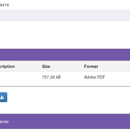
/4416
cription
Size
Format
757.28 kB
Adobe PDF
cense