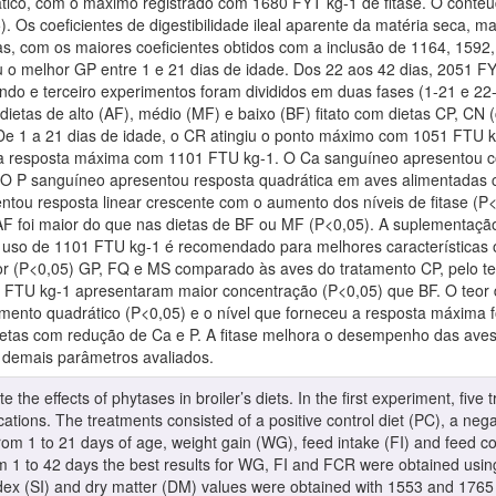
ico, com o máximo registrado com 1680 FYT kg-1 de fitase. O conteú
). Os coeficientes de digestibilidade ileal aparente da matéria seca, ma
s, com os maiores coeficientes obtidos com a inclusão de 1164, 1592
 o melhor GP entre 1 e 21 dias de idade. Dos 22 aos 42 dias, 2051 
do e terceiro experimentos foram divididos em duas fases (1-21 e 22
dietas de alto (AF), médio (MF) e baixo (BF) fitato com dietas CP, C
e 1 a 21 dias de idade, o CR atingiu o ponto máximo com 1051 FTU kg-
 resposta máxima com 1101 FTU kg-1. O Ca sanguíneo apresentou co
O P sanguíneo apresentou resposta quadrática em aves alimentadas co
tou resposta linear crescente com o aumento dos níveis de fitase (P<
F foi maior do que nas dietas de BF ou MF (P<0,05). A suplementaçã
O uso de 1101 FTU kg-1 é recomendado para melhores características 
 (P<0,05) GP, FQ e MS comparado às aves do tratamento CP, pelo te
TU kg-1 apresentaram maior concentração (P<0,05) que BF. O teor de
nto quadrático (P<0,05) e o nível que forneceu a resposta máxima f
dietas com redução de Ca e P. A fitase melhora o desempenho das av
 demais parâmetros avaliados.
e the effects of phytases in broiler’s diets. In the first experiment, five
ations. The treatments consisted of a positive control diet (PC), a nega
m 1 to 21 days of age, weight gain (WG), feed intake (FI) and feed co
om 1 to 42 days the best results for WG, FI and FCR were obtained usi
dex (SI) and dry matter (DM) values were obtained with 1553 and 1765 