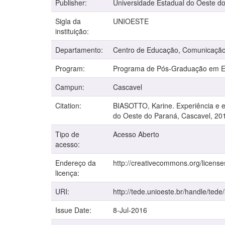
Publisher:
Universidade Estadual do Oeste d
Sigla da
UNIOESTE
instituição:
Departamento:
Centro de Educação, Comunicação
Program:
Programa de Pós-Graduação em 
Campun:
Cascavel
Citation:
BIASOTTO, Karine. Experiência e 
do Oeste do Paraná, Cascavel, 20
Tipo de
Acesso Aberto
acesso:
Endereço da
http://creativecommons.org/license
licença:
URI:
http://tede.unioeste.br/handle/tede
Issue Date:
8-Jul-2016