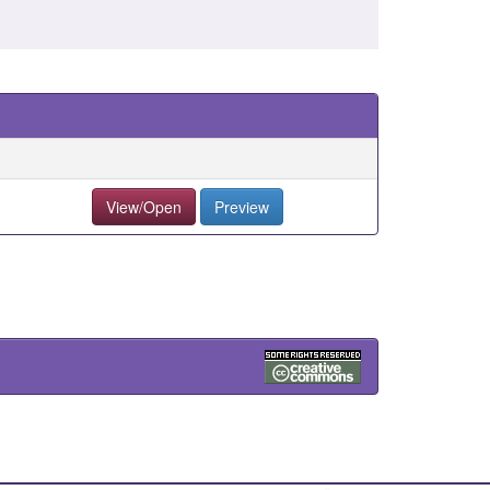
View/Open
Preview