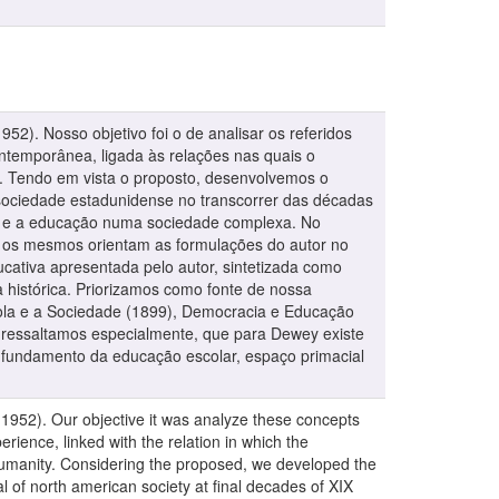
). Nosso objetivo foi o de analisar os referidos
ontemporânea, ligada às relações nas quais o
. Tendo em vista o proposto, desenvolvemos o
a sociedade estadunidense no transcorrer das décadas
ia e a educação numa sociedade complexa. No
is os mesmos orientam as formulações do autor no
cativa apresentada pelo autor, sintetizada como
 histórica. Priorizamos como fonte de nossa
cola e a Sociedade (1899), Democracia e Educação
, ressaltamos especialmente, que para Dewey existe
o fundamento da educação escolar, espaço primacial
1952). Our objective it was analyze these concepts
rience, linked with the relation in which the
 humanity. Considering the proposed, we developed the
al of north american society at final decades of XIX