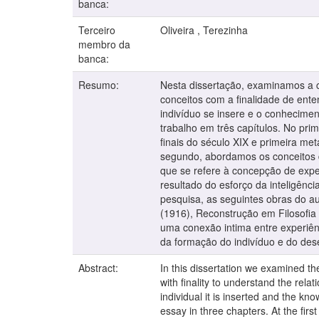
banca:
Terceiro
Oliveira , Terezinha
membro da
banca:
Resumo:
Nesta dissertação, examinamos a c
conceitos com a finalidade de ente
indivíduo se insere e o conhecime
trabalho em três capítulos. No pri
finais do século XIX e primeira m
segundo, abordamos os conceitos d
que se refere à concepção de expe
resultado do esforço da inteligên
pesquisa, as seguintes obras do a
(1916), Reconstrução em Filosofia
uma conexão intima entre experiên
da formação do indivíduo e do des
Abstract:
In this dissertation we examined t
with finality to understand the rel
individual it is inserted and the 
essay in three chapters. At the firs