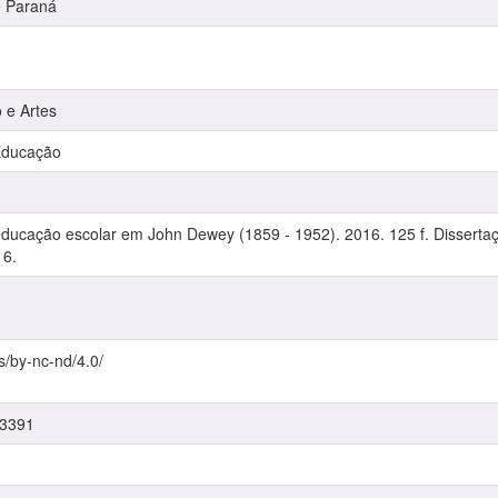
o Paraná
 e Artes
Educação
educação escolar em John Dewey (1859 - 1952). 2016. 125 f. Disserta
16.
s/by-nc-nd/4.0/
/3391