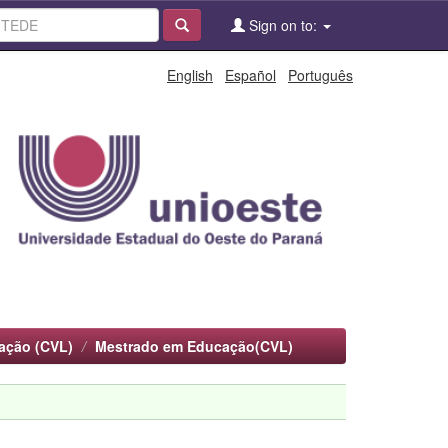
Sign on to:
English
Español
Português
ação (CVL)
Mestrado em Educação(CVL)