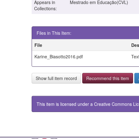
Appears in
Mestrado em Educação(CVL)
Collections:
Files in This Item:
File
Des
Karine_Biasotto2016.pdf
Tex
Show full item record
Recommend this item
This item is licensed under a
Creative Commons Li