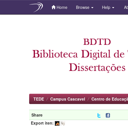
Home
Browse
Help
Ab
Skip
navigation
TEDE
Campus Cascavel
Centro de Educaçã
Share
Export iten: