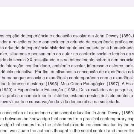
oncepção de experiência e educação escolar em John Dewey (1859-1952
nder a relação entre o conhecimento oriundo da experiência prática c
nto oriundo da experiência historicamente acumulada pela humanidade
meiro, situamos o pensamento do autor no contexto social e teórico d
etade do século XX ressaltando o seu entendimento sobre a democrac
e interação, continuidade, ambiente escolar, interesse e esforço, po
riência educativa. Por fim, analisamos a concepção de experiência edu
cia humana que associa a experiência contemporânea com a experiência
utor: Interesse e esforço (1895), Meu Credo Pedagógico (1897), A Es
 (1920) e Experiência e Educação (1938). Dos resultados da pesquisa
cia prática e conhecimento histórico, estando nestes dois elementos 
envolvimento e conservação da vida democrática na sociedade.
he conception of experience and school education in John Dewey (1859-
ation between the knowledge that comes from practical contemporary expe
knowledge that comes from the historical experience accumulated by the
t one, we situate the author’s thought in the social context and theoretic