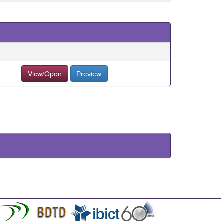
View/Open
Preview