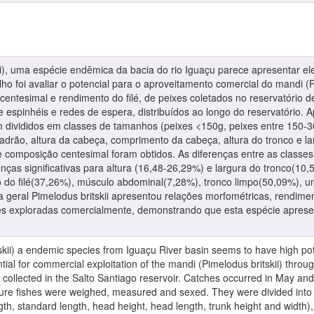
i), uma espécie endêmica da bacia do rio Iguaçu parece apresentar el
ho foi avaliar o potencial para o aproveitamento comercial do mandi (P
centesimal e rendimento do filé, de peixes coletados no reservatório 
e espinhéis e redes de espera, distribuídos ao longo do reservatório.
 divididos em classes de tamanhos (peixes <150g, peixes entre 150-
drão, altura da cabeça, comprimento da cabeça, altura do tronco e lar
e composição centesimal foram obtidos. As diferenças entre as class
erenças significativas para altura (16,48-26,29%) e largura do tronco(
do filé(37,26%), músculo abdominal(7,28%), tronco limpo(50,09%), um
geral Pimelodus britskii apresentou relações morfométricas, rendimen
s exploradas comercialmente, demonstrando que esta espécie apresen
kii) a endemic species from Iguaçu River basin seems to have high pote
ntial for commercial exploitation of the mandi (Pimelodus britskii) throu
es collected in the Salto Santiago reservoir. Catches occurred in May and
pture fishes were weighed, measured and sexed. They were divided into 
th, standard length, head height, head length, trunk height and width), 