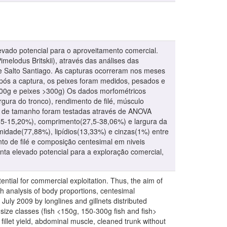
evado potencial para o aproveitamento comercial.
imelodus Britskii), através das análises das
de Salto Santiago. As capturas ocorreram nos meses
 Após a captura, os peixes foram medidos, pesados e
300g e peixes >300g) Os dados morfométricos
gura do tronco), rendimento de filé, músculo
es de tamanho foram testadas através de ANOVA
10,55-15,20%), comprimento(27,5-38,06%) e largura da
idade(77,88%), lipídios(13,33%) e cinzas(1%) entre
to de filé e composição centesimal em niveis
ta elevado potencial para a exploração comercial,
ntial for commercial exploitation. Thus, the aim of
gh analysis of body proportions, centesimal
 July 2009 by longlines and gillnets distributed
size classes (fish <150g, 150-300g fish and fish>
fillet yield, abdominal muscle, cleaned trunk without