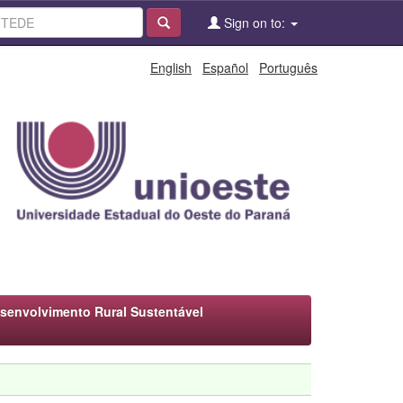
Sign on to:
English
Español
Português
envolvimento Rural Sustentável