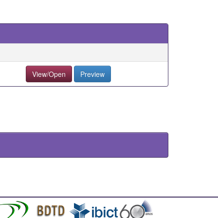
View/Open
Preview