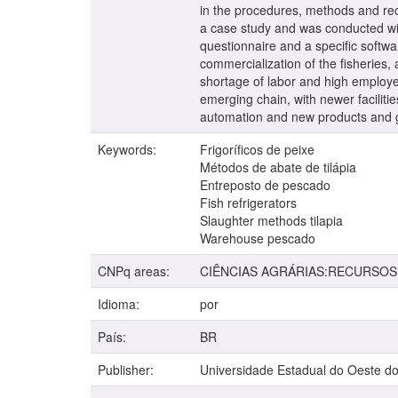
in the procedures, methods and recov
a case study and was conducted with
questionnaire and a specific softwar
commercialization of the fisheries, 
shortage of labor and high employee
emerging chain, with newer facilitie
automation and new products and 
Keywords:
Frigoríficos de peixe
Métodos de abate de tilápia
Entreposto de pescado
Fish refrigerators
Slaughter methods tilapia
Warehouse pescado
CNPq areas:
CIÊNCIAS AGRÁRIAS:RECURSOS
Idioma:
por
País:
BR
Publisher:
Universidade Estadual do Oeste d