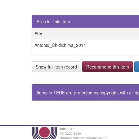
Files in This Item:
File
Antonio_Chidichima_2014
Show full item record
Recommend this item
Items in TEDE are protected by copyright, with all ri
UNIOESTE
(45) 3220-3000
biblioteca.repositorio@unioeste.br