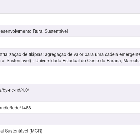
senvolvimento Rural Sustentável
rialização de tilápias: agregação de valor para uma cadeia emergente d
al Sustentável) - Universidade Estadual do Oeste do Paraná, Marech
s/by-nc-nd/4.0/
handle/tede/1488
al Sustentável (MCR)