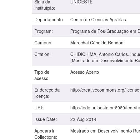
Sigla da
UNIOESTE
instituição:
Departamento:
Centro de Ciências Agrárias
Program:
Programa de Pós-Graduação em De
Campun:
Marechal Cândido Rondon
Citation:
CHIDICHIMA, Antonio Carlos. Indust
(Mestrado em Desenvolvimento Rur
Tipo de
Acesso Aberto
acesso:
Endereço da
http://creativecommons.org/license
licença:
URI:
http://tede.unioeste.br:8080/tede/
Issue Date:
22-Aug-2014
Appears in
Mestrado em Desenvolvimento Rur
Collections: