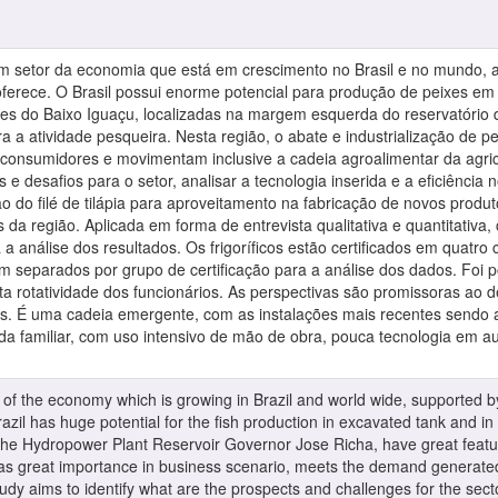
um setor da economia que está em crescimento no Brasil e no mundo, 
 oferece. O Brasil possui enorme potencial para produção de peixes 
ões do Baixo Iguaçu, localizadas na margem esquerda do reservatório 
a a atividade pesqueira. Nesta região, o abate e industrialização de p
nsumidores e movimentam inclusive a cadeia agroalimentar da agricult
as e desafios para o setor, analisar a tecnologia inserida e a eficiênc
ão do filé de tilápia para aproveitamento na fabricação de novos produ
s da região. Aplicada em forma de entrevista qualitativa e quantitativa,
 análise dos resultados. Os frigoríficos estão certificados em quatro c
 separados por grupo de certificação para a análise dos dados. Foi po
ta rotatividade dos funcionários. As perspectivas são promissoras ao
os. É uma cadeia emergente, com as instalações mais recentes sendo a
da familiar, com uso intensivo de mão de obra, pouca tecnologia em
ctor of the economy which is growing in Brazil and world wide, supporte
Brazil has huge potential for the fish production in excavated tank and
the Hydropower Plant Reservoir Governor Jose Richa, have great features f
 has great importance in business scenario, meets the demand generat
 study aims to identify what are the prospects and challenges for the sec