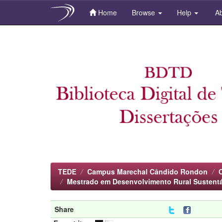
Home
Browse
Help
Ab
Skip
navigation
TEDE
Campus Marechal Cândido Rondon
Mestrado em Desenvolvimento Rural Sustent
Share