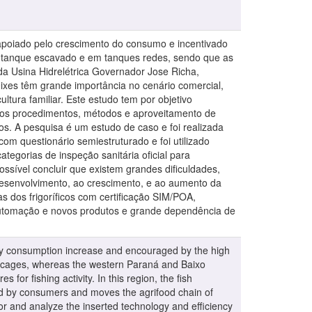
apoiado pelo crescimento do consumo e incentivado
em tanque escavado e em tanques redes, sendo que as
da Usina Hidrelétrica Governador Jose Richa,
eixes têm grande importância no cenário comercial,
ura familiar. Este estudo tem por objetivo
ia nos procedimentos, métodos e aproveitamento de
tos. A pesquisa é um estudo de caso e foi realizada
 com questionário semiestruturado e foi utilizado
ategorias de inspeção sanitária oficial para
ssível concluir que existem grandes dificuldades,
 desenvolvimento, ao crescimento, e ao aumento da
s dos frigoríficos com certificação SIM/POA,
 automação e novos produtos e grande dependência de
d by consumption increase and encouraged by the high
 in cages, whereas the western Paraná and Baixo
or fishing activity. In this region, the fish
ed by consumers and moves the agrifood chain of
tor and analyze the inserted technology and efficiency