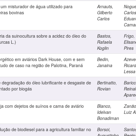
um misturador de água utilizado para
Arnauts,
Nogue
iras bovinas
Gilberto
Carlo
Carlos
Eduar
Cama
ria da suinocultura sobre a acidez do óleo do
Bastos,
Frigo,
rcas L.)
Rafaela
Elisan
Koglin
Pires
rgético em aviários Dark House, com e sem
Bedin,
Azeve
tudo de caso na região de Palotina, Paraná
Janaina
Ricar
Lessa
 degradação do óleo lubrificante e desgaste de
Bertinatto,
Baricca
ntado por biogás
Rovian
Reina
Apare
ja com dejetos de suínos e cama de aviário
Blanco,
Zanão
Idelvan
Luiz A
Bonadiman
ção de biodiesel para a agricultura familiar no
Borsoi,
Santo
Augustinho
Regin