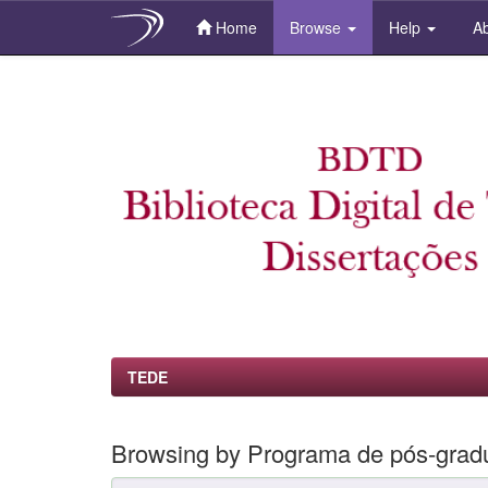
Home
Browse
Help
Ab
Skip
navigation
TEDE
Browsing by Programa de pós-gra