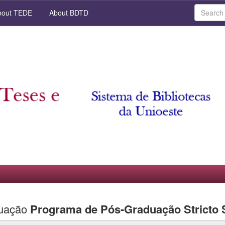
out TEDE
About BDTD
duação
Programa de Pós-Graduação Stricto 