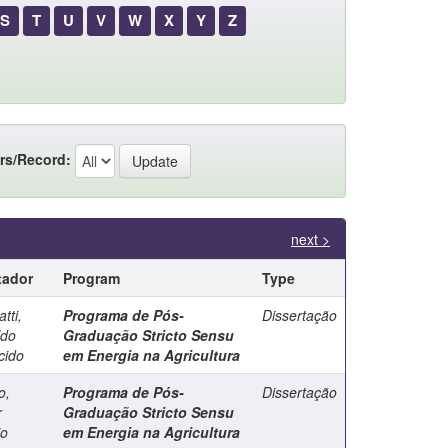
S
T
U
V
W
X
Y
Z
rs/Record:
next >
tador
Program
Type
tti,
Programa de Pós-
Dissertação
ldo
Graduação Stricto Sensu
cido
em Energia na Agricultura
o,
Programa de Pós-
Dissertação
r
Graduação Stricto Sensu
io
em Energia na Agricultura