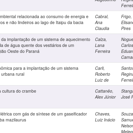
Ferrei
ambiental relacionada ao consumo de energia e
Cabral,
Frigo,
os e não lindeiros ao lago de Itaipu da bacia
Ana
Elisan
Claudia
Pires
a da implantação de um sistema de aquecimento
Calza,
Nogue
da de água quente dos vestiários de um
Lana
Carlo
região Oeste do Paraná
Ferreira
Eduar
Cama
onômica para a implantação de um sistema
Carli,
Santo
 urbana rural
Roberto
Regin
Luiz de
Ferrei
 cultura do crambe
Cattanêo,
Stanga
Alex Júnior
José 
létrica com gás de síntese de um gaseificador
Chaves,
Souza
úba mazilaurus
Luiz Inácio
Samue
Nelso
Meleg