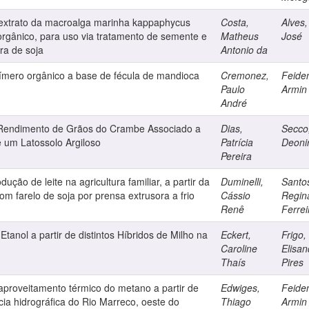
 extrato da macroalga marinha kappaphycus
Costa,
Alves,
e orgânico, para uso via tratamento de semente e
Matheus
José
ura de soja
Antonio da
ímero orgânico a base de fécula de mandioca
Cremonez,
Feide
Paulo
Armin
André
 Rendimento de Grãos do Crambe Associado a
Dias,
Secco
 um Latossolo Argiloso
Patrícia
Deoni
Pereira
ção de leite na agricultura familiar, a partir da
Duminelli,
Santo
m farelo de soja por prensa extrusora a frio
Cássio
Regin
Renê
Ferrei
tanol a partir de distintos Híbridos de Milho na
Eckert,
Frigo,
Caroline
Elisan
Thaís
Pires
 aproveitamento térmico do metano a partir de
Edwiges,
Feide
ia hidrográfica do Rio Marreco, oeste do
Thiago
Armin