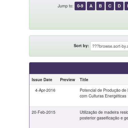
0-9
A
B
C
D
Jump to:
Sort by:
Issue Date
Preview
Title
4-Apr-2016
Potencial de Produção de 
com Culturas Energéticas
20-Feb-2015
Utilização de madeira res
posterior gaseificação e g