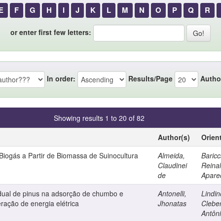
E
F
G
H
I
J
K
L
M
N
O
P
Q
R
or enter first few letters:
In order:
Results/Page
Autho
Showing results 1 to 20 of 82
Author(s)
Orien
Biogás a Partir de Biomassa de Suinocultura
Almeida,
Baricca
Claudinei
Reina
de
Apare
idual de pinus na adsorção de chumbo e
Antonelli,
Lindin
eração de energia elétrica
Jhonatas
Clebe
Antôn