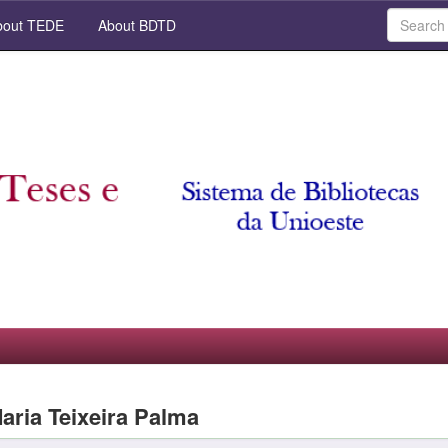
out TEDE
About BDTD
Maria Teixeira Palma