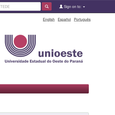
Sign on to:
English
Español
Português