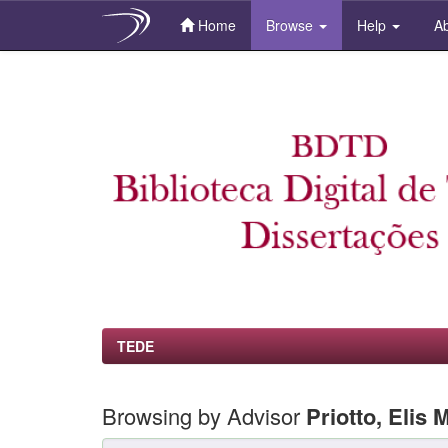
Home
Browse
Help
Ab
Skip
navigation
TEDE
Browsing by Advisor
Priotto, Elis 