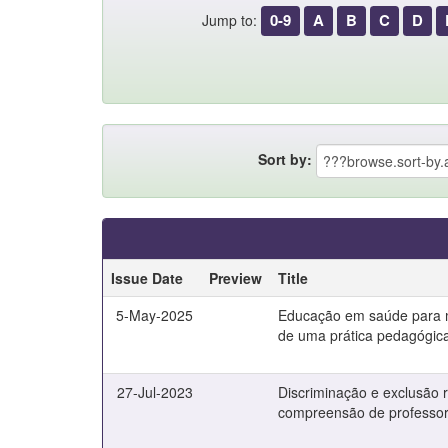
0-9
A
B
C
D
Jump to:
Sort by:
Issue Date
Preview
Title
5-May-2025
Educação em saúde para m
de uma prática pedagógic
27-Jul-2023
Discriminação e exclusão 
compreensão de professore