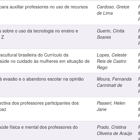
ara auxiliar professores no uso de recursos
Cardoso, Greice
P
de Lima
 sobre o uso da tecnologia no ensino e
Guerin, Cíntia
P
 Z
Soares
cultural brasileira do Currículo da
Lopes, Celeste
P
aúde no cuidado às mulheres em situação de
Reis de Castro
Rego
 à evasão e o abandono escolar na opinião
Moura, Fernanda
P
Carminati de
ectiva dos professores participantes dos
Passeri, Helen
P
 paz
Jane
aúde física e mental dos professores do
Prado, Cristina
P
Oliveira de Araújo