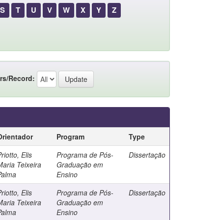
S
T
U
V
W
X
Y
Z
rs/Record:
Orientador
Program
Type
riotto, Elis
Programa de Pós-
Dissertação
Maria Teixeira
Graduação em
Palma
Ensino
riotto, Elis
Programa de Pós-
Dissertação
Maria Teixeira
Graduação em
Palma
Ensino