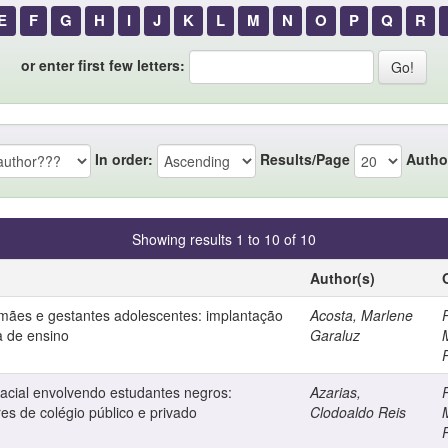
E
F
G
H
I
J
K
L
M
N
O
P
Q
R
or enter first few letters:
In order:
Results/Page
Autho
Showing results 1 to 10 of 10
Author(s)
ães e gestantes adolescentes: implantação
Acosta, Marlene
P
a de ensino
Garaluz
racial envolvendo estudantes negros:
Azarias,
P
s de colégio público e privado
Clodoaldo Reis