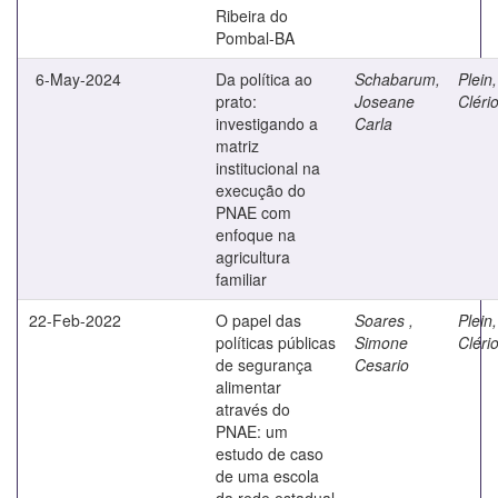
Ribeira do
Pombal-BA
6-May-2024
Da política ao
Schabarum,
Plein,
prato:
Joseane
Cléri
investigando a
Carla
matriz
institucional na
execução do
PNAE com
enfoque na
agricultura
familiar
22-Feb-2022
O papel das
Soares ,
Plein,
políticas públicas
Simone
Cléri
de segurança
Cesario
alimentar
através do
PNAE: um
estudo de caso
de uma escola
da rede estadual