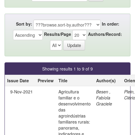
Sort by:
In order:
Results/Page
Authors/Record:
Showing results 1 to 9 of 9
Issue Date
Preview
Title
Author(s)
Orie
9-Nov-2021
Agricultura
Besen ,
Plein,
familiar e o
Fabíola
Cléri
desenvolvimento
Graciele
das
agroindústrias
familiares rurais:
panorama,
indicadores e