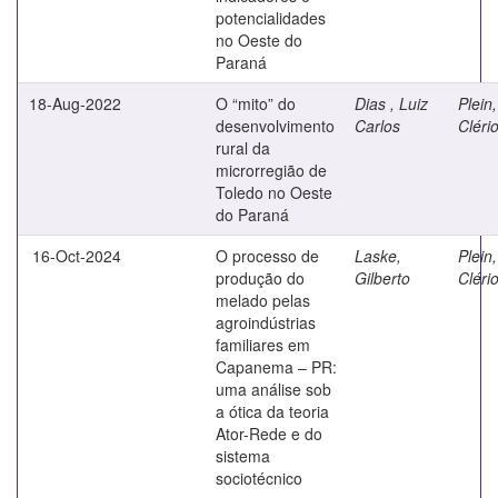
potencialidades
no Oeste do
Paraná
18-Aug-2022
O “mito” do
Dias , Luiz
Plein,
desenvolvimento
Carlos
Cléri
rural da
microrregião de
Toledo no Oeste
do Paraná
16-Oct-2024
O processo de
Laske,
Plein,
produção do
Gilberto
Cléri
melado pelas
agroindústrias
familiares em
Capanema – PR:
uma análise sob
a ótica da teoria
Ator-Rede e do
sistema
sociotécnico