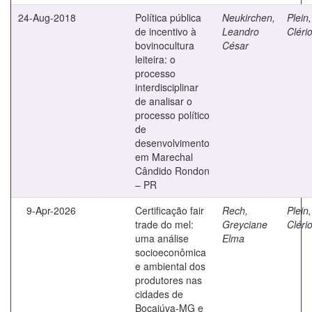
24-Aug-2018
Política pública
Neukirchen,
Plein,
de incentivo à
Leandro
Cléri
bovinocultura
César
leiteira: o
processo
interdisciplinar
de analisar o
processo político
de
desenvolvimento
em Marechal
Cândido Rondon
– PR
9-Apr-2026
Certificação fair
Rech,
Plein,
trade do mel:
Greyciane
Cléri
uma análise
Elma
socioeconômica
e ambiental dos
produtores nas
cidades de
Bocaiúva-MG e