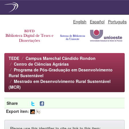
Skip
English
Español
Português
navigation
TEDE
Campus Marechal Cândido Rondon
Centro de Ciências Agrárias
Programa de Pós-Graduação em Desenvolvimento
Rural Sustentável
Mestrado em Desenvolvimento Rural Sustentável
(MCR)
Share
Export iten:
Please use this identifier to cite or link to this item: