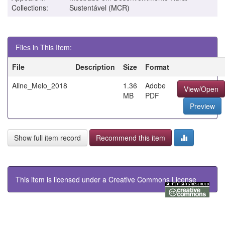
Collections:
Sustentável (MCR)
Files in This Item:
File
Description
Size
Format
Aline_Melo_2018
1.36
Adobe
View/Open
MB
PDF
Preview
Show full item record
Recommend this item
This item is licensed under a
Creative Commons License