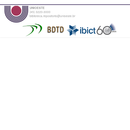
UNIOESTE
(45) 3220-3000
biblioteca.repositorio@unioeste.br