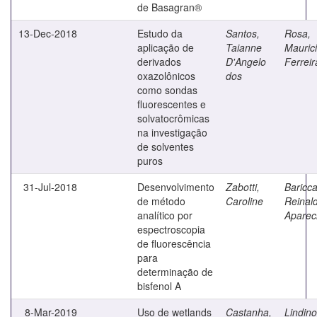
de Basagran®
13-Dec-2018
Estudo da
Santos,
Rosa,
aplicação de
Taianne
Mauric
derivados
D'Angelo
Ferreir
oxazolônicos
dos
como sondas
fluorescentes e
solvatocrômicas
na investigação
de solventes
puros
31-Jul-2018
Desenvolvimento
Zabotti,
Bariccat
de método
Caroline
Reinal
analítico por
Aparec
espectroscopia
de fluorescência
para
determinação de
bisfenol A
8-Mar-2019
Uso de wetlands
Castanha,
Lindino