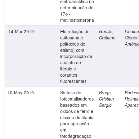
eletroanalítica na
determinação de
17α-
metiltestosterona
14-Mar-2019
Eletrofiação de
Guellis,
Lindino
quitosana e
Crstiane
Cleber
poli(óxido de
Antôni
etileno) com
incorporação de
acetato de
itérbio e
corantes
fluorescentes
10-May-2019
Síntese de
Braga,
Bariccat
fotocatalisadores
Cristian
Reinal
baseados em
Sergio
Aparec
óxidos de ferro e
dióxido de titânio
para aplicação
em
fotodegradação