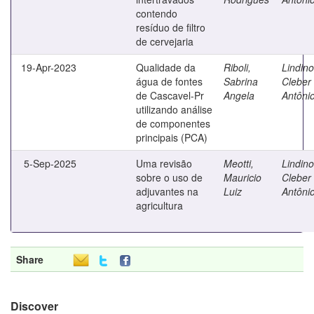
contendo
resíduo de filtro
de cervejaria
19-Apr-2023
Qualidade da
Riboli,
Lindino
água de fontes
Sabrina
Cleber
de Cascavel-Pr
Angela
Antôni
utilizando análise
de componentes
principais (PCA)
5-Sep-2025
Uma revisão
Meotti,
Lindino
sobre o uso de
Mauricio
Cleber
adjuvantes na
Luiz
Antôni
agricultura
Share
Discover