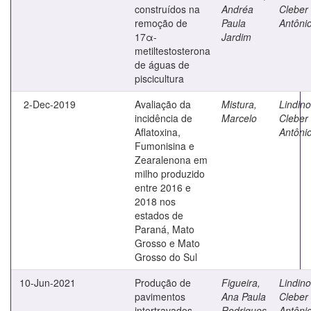
construídos na
Andréa
Cleber
remoção de
Paula
Antôni
17α-
Jardim
metiltestosterona
de águas de
piscicultura
2-Dec-2019
Avaliação da
Mistura,
Lindino
incidência de
Marcelo
Cleber
Aflatoxina,
Antôni
Fumonisina e
Zearalenona em
milho produzido
entre 2016 e
2018 nos
estados de
Paraná, Mato
Grosso e Mato
Grosso do Sul
10-Jun-2021
Produção de
Figueira,
Lindino
pavimentos
Ana Paula
Cleber
intertravados
Rodrigues
Antôni