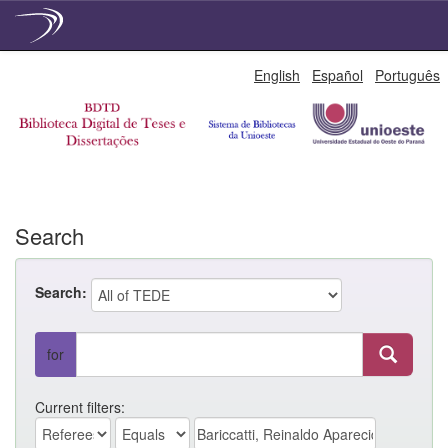
Skip
English
Español
Português
navigation
Search
Search:
for
Current filters: