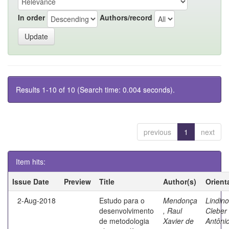
In order
Authors/record
Results 1-10 of 10 (Search time: 0.004 seconds).
previous
1
next
Item hits:
Issue Date
Preview
Title
Author(s)
Orient
2-Aug-2018
Estudo para o
Mendonça
Lindino
desenvolvimento
, Raul
Cleber
de metodologia
Xavier de
Antôni