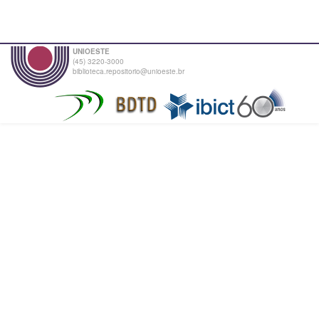
UNIOESTE
(45) 3220-3000
biblioteca.repositorio@unioeste.br