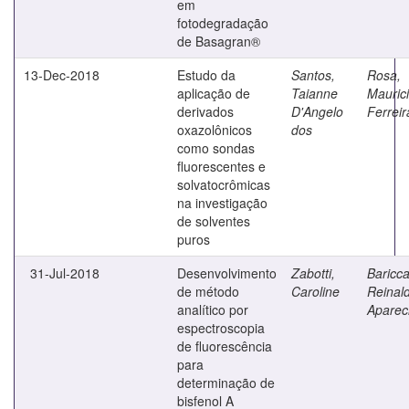
em
fotodegradação
de Basagran®
13-Dec-2018
Estudo da
Santos,
Rosa,
aplicação de
Taianne
Mauric
derivados
D'Angelo
Ferreir
oxazolônicos
dos
como sondas
fluorescentes e
solvatocrômicas
na investigação
de solventes
puros
31-Jul-2018
Desenvolvimento
Zabotti,
Bariccat
de método
Caroline
Reinal
analítico por
Aparec
espectroscopia
de fluorescência
para
determinação de
bisfenol A