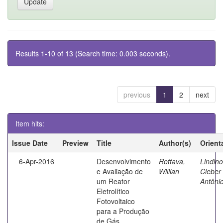
Results 1-10 of 13 (Search time: 0.003 seconds).
previous
1
2
next
Item hits:
Issue Date
Preview
Title
Author(s)
Orient
6-Apr-2016
Desenvolvimento
Rottava,
Lindino
e Avaliação de
Willian
Cleber
um Reator
Antôni
Eletrolítico
Fotovoltaico
para a Produção
de Gás