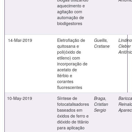
aquecimento e
agitação com
automação de
biodigestores
14-Mar-2019
Eletrofiação de
Guellis,
Lindino
quitosana e
Crstiane
Cleber
poli(óxido de
Antôni
etileno) com
incorporação de
acetato de
itérbio e
corantes
fluorescentes
10-May-2019
Síntese de
Braga,
Bariccat
fotocatalisadores
Cristian
Reinal
baseados em
Sergio
Aparec
óxidos de ferro e
dióxido de titânio
para aplicação