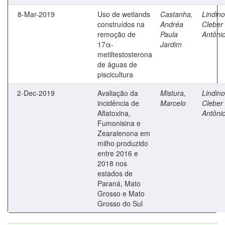
8-Mar-2019
Uso de wetlands
Castanha,
Lindino
construídos na
Andréa
Cleber
remoção de
Paula
Antôni
17α-
Jardim
metiltestosterona
de águas de
piscicultura
2-Dec-2019
Avaliação da
Mistura,
Lindino
incidência de
Marcelo
Cleber
Aflatoxina,
Antôni
Fumonisina e
Zearalenona em
milho produzido
entre 2016 e
2018 nos
estados de
Paraná, Mato
Grosso e Mato
Grosso do Sul