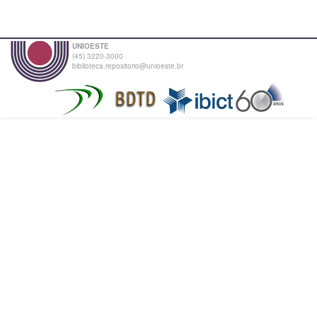
UNIOESTE
(45) 3220-3000
biblioteca.repositorio@unioeste.br