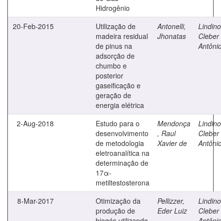
Hidrogênio
20-Feb-2015
Utilização de
Antonelli,
Lindino
madeira residual
Jhonatas
Cleber
de pinus na
Antôni
adsorção de
chumbo e
posterior
gaseificação e
geração de
energia elétrica
2-Aug-2018
Estudo para o
Mendonça
Lindino
desenvolvimento
, Raul
Cleber
de metodologia
Xavier de
Antôni
eletroanalítica na
determinação de
17α-
metiltestosterona
8-Mar-2017
Otimização da
Pellizzer,
Lindino
produção de
Eder Luiz
Cleber
biogás utilizando
Antôni