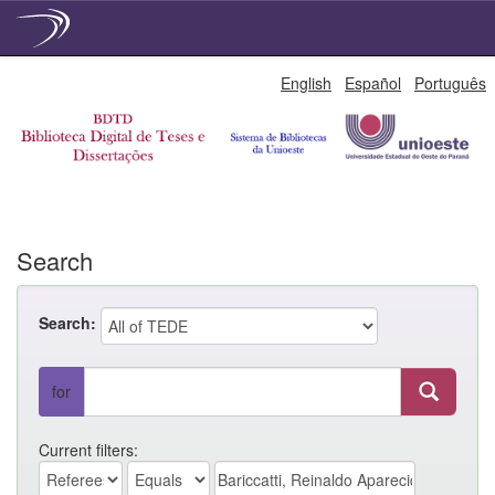
Skip
English
Español
Português
navigation
Search
Search:
for
Current filters: