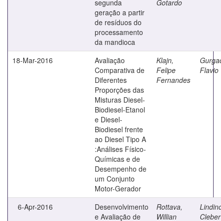
segunda
Gotardo
geração a partir
de resíduos do
processamento
da mandioca
18-Mar-2016
Avaliação
Klajn,
Gurga
Comparativa de
Felipe
Flavio
Diferentes
Fernandes
Proporções das
Misturas Diesel-
Biodiesel-Etanol
e Diesel-
Biodiesel frente
ao Diesel Tipo A
:Análises Físico-
Químicas e de
Desempenho de
um Conjunto
Motor-Gerador
6-Apr-2016
Desenvolvimento
Rottava,
Lindin
e Avaliação de
Willian
Cleber