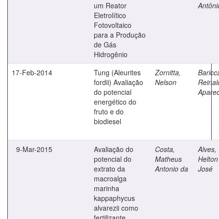
um Reator
Antôni
Eletrolítico
Fotovoltaico
para a Produção
de Gás
Hidrogênio
17-Feb-2014
Tung (Aleurites
Zornitta,
Baricca
fordii) Avaliação
Nelson
Reinal
do potencial
Aparec
energético do
fruto e do
biodiesel
9-Mar-2015
Avaliação do
Costa,
Alves,
potencial do
Matheus
Helton
extrato da
Antonio da
José
macroalga
marinha
kappaphycus
alvarezii como
fertilizante