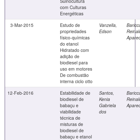
Suinocultura
com Culturas
Energéticas
3-Mar-2015
Estudo de
Vanzella,
Baricca
propriedades
Edson
Reinal
físico-químicas
Aparec
do etanol
Hidratado com
adição de
biodiesel para
uso em motores
De combustão
interna ciclo otto
12-Feb-2016
Estabilidade de
Santos,
Baricca
biodiesel de
Kenia
Reinal
babaçu e
Gabriela
Aparec
viabilidade
dos
técnica de
misturas de
biodiesel de
babaçu e etanol