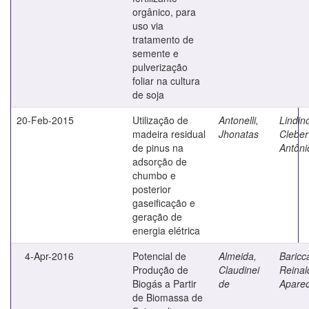
orgânico, para
uso via
tratamento de
semente e
pulverização
foliar na cultura
de soja
20-Feb-2015
Utilização de
Antonelli,
Lindin
madeira residual
Jhonatas
Cleber
de pinus na
Antôni
adsorção de
chumbo e
posterior
gaseificação e
geração de
energia elétrica
4-Apr-2016
Potencial de
Almeida,
Baricca
Produção de
Claudinei
Reinal
Biogás a Partir
de
Aparec
de Biomassa de