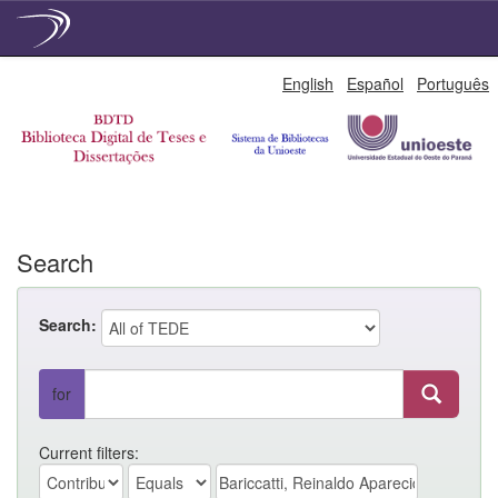
Skip
English
Español
Português
navigation
Search
Search:
for
Current filters: