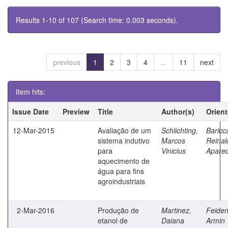
Results 1-10 of 107 (Search time: 0.003 seconds).
previous
1
2
3
4
...
11
next
Item hits:
Issue Date
Preview
Title
Author(s)
Orien
12-Mar-2015
Avaliação de um
Schlichting,
Baricca
sistema indutivo
Marcos
Reinal
para
Vinicius
Aparec
aquecimento de
água para fins
agroindustriais
2-Mar-2016
Produção de
Martinez,
Feiden
etanol de
Daiana
Armin