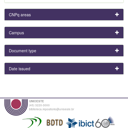
CNPq areas
Campus
Document type
Date issued
UNIOESTE
(45) 3220-3000
biblioteca.repositorio@unioeste.br