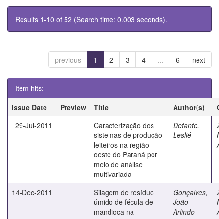
Results 1-10 of 52 (Search time: 0.003 seconds).
previous
1
2
3
4
...
6
next
Item hits:
Issue Date
Preview
Title
Author(s)
29-Jul-2011
Caracterização dos
Defante,
sistemas de produção
Leslié
leiteiros na região
oeste do Paraná por
meio de análise
multivariada
14-Dec-2011
Silagem de resíduo
Gonçalves,
úmido de fécula de
João
mandioca na
Arlindo