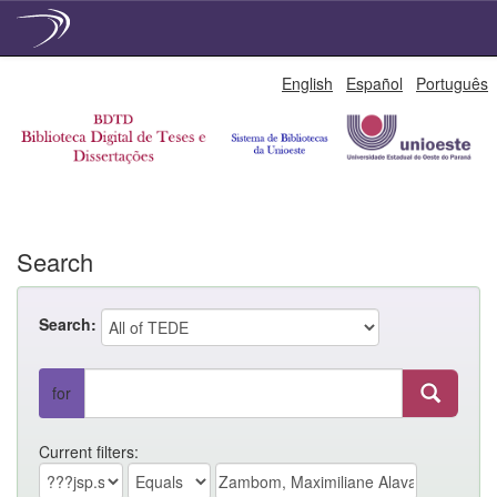
Skip
English
Español
Português
navigation
Search
Search:
for
Current filters: