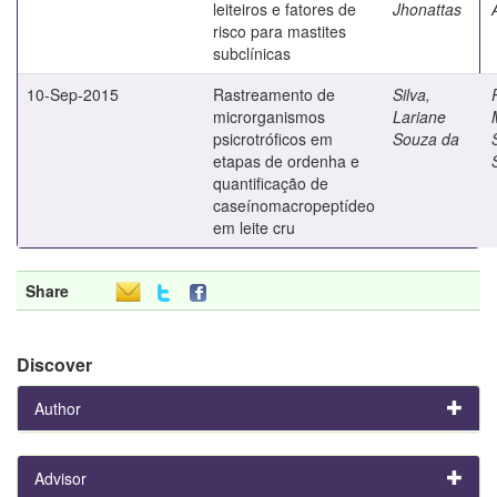
leiteiros e fatores de
Jhonattas
risco para mastites
subclínicas
10-Sep-2015
Rastreamento de
Silva,
microrganismos
Lariane
psicrotróficos em
Souza da
etapas de ordenha e
quantificação de
caseínomacropeptídeo
em leite cru
Share
Discover
Author
Advisor