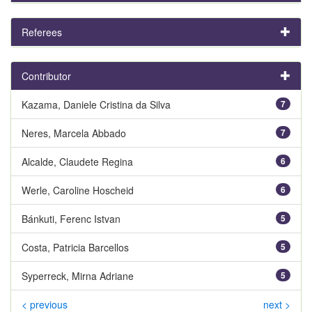
Referees
Contributor
Kazama, Daniele Cristina da Silva
7
Neres, Marcela Abbado
7
Alcalde, Claudete Regina
6
Werle, Caroline Hoscheid
6
Bánkuti, Ferenc Istvan
5
Costa, Patricia Barcellos
5
Syperreck, Mirna Adriane
5
< previous
next >