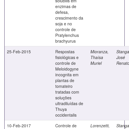
solubilis em
enzimas de
defesa,
crescimento da
soja e no
controle de
Pratylenchus
brachyurus
25-Feb-2015
Respostas
Mioranza,
Stangar
fisiológicas e
Thaísa
José
controle de
Muriel
Renat
Meloidogyne
incognita em
plantas de
tomateiro
tratadas com
soluções
ultradiluídas de
Thuya
occidentalis
10-Feb-2017
Controle de
Lorenzetti,
Stangar