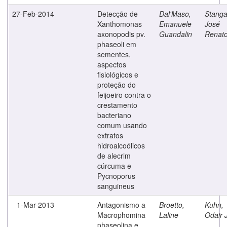
27-Feb-2014
Detecção de
Dal'Maso,
Stangar
Xanthomonas
Emanuele
José
axonopodis pv.
Guandalin
Renat
phaseoli em
sementes,
aspectos
fisiológicos e
proteção do
feijoeiro contra o
crestamento
bacteriano
comum usando
extratos
hidroalcoólicos
de alecrim
cúrcuma e
Pycnoporus
sanguineus
1-Mar-2013
Antagonismo a
Broetto,
Kuhn,
Macrophomina
Laline
Odair 
phaseolina e