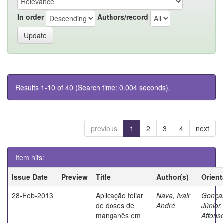
In order
Authors/record
Results 1-10 of 40 (Search time: 0.004 seconds).
previous
1
2
3
4
next
Item hits:
Issue Date
Preview
Title
Author(s)
Orient
28-Feb-2013
Aplicação foliar
Nava, Ivair
Gonça
de doses de
André
Júnior,
manganês em
Affons