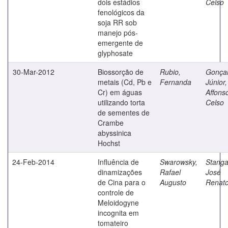
dois estádios
Celso
fenológicos da
soja RR sob
manejo pós-
emergente de
glyphosate
30-Mar-2012
Biossorção de
Rubio,
Gonça
metais (Cd, Pb e
Fernanda
Júnior,
Cr) em águas
Affons
utilizando torta
Celso
de sementes de
Crambe
abyssinica
Hochst
24-Feb-2014
Influência de
Swarowsky,
Stangar
dinamizações
Rafael
José
de Cina para o
Augusto
Renat
controle de
Meloidogyne
incognita em
tomateiro