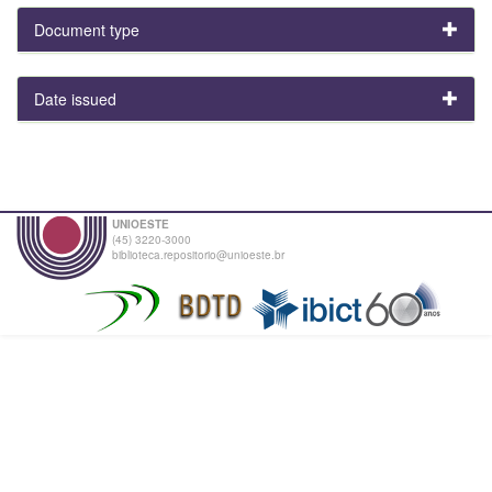
Document type
Date issued
UNIOESTE
(45) 3220-3000
biblioteca.repositorio@unioeste.br