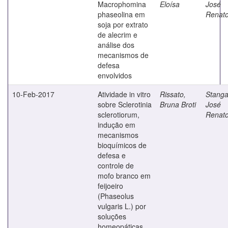
Macrophomina
Eloísa
José
phaseolina em
Renat
soja por extrato
de alecrim e
análise dos
mecanismos de
defesa
envolvidos
10-Feb-2017
Atividade in vitro
Rissato,
Stangar
sobre Sclerotinia
Bruna Broti
José
sclerotiorum,
Renat
indução em
mecanismos
bioquímicos de
defesa e
controle de
mofo branco em
feijoeiro
(Phaseolus
vulgaris L.) por
soluções
homeopáticas