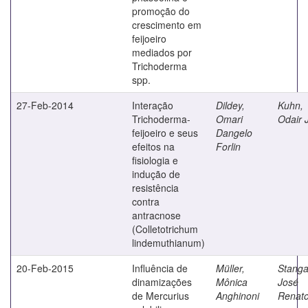
promoção do
crescimento em
feijoeiro
mediados por
Trichoderma
spp.
27-Feb-2014
Interação
Dildey,
Kuhn,
Trichoderma-
Omari
Odair 
feijoeiro e seus
Dangelo
efeitos na
Forlin
fisiologia e
indução de
resistência
contra
antracnose
(Colletotrichum
lindemuthianum)
20-Feb-2015
Influência de
Müller,
Stangar
dinamizações
Mônica
José
de Mercurius
Anghinoni
Renat