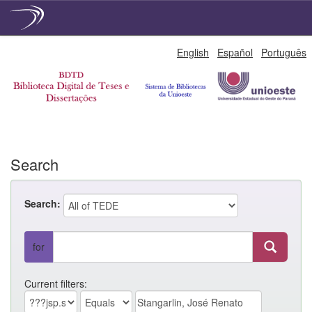
Skip
English
Español
Português
navigation
Search
Search:
for
Current filters: