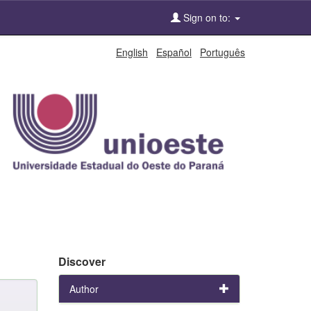
Sign on to:
English
Español
Português
Discover
Author