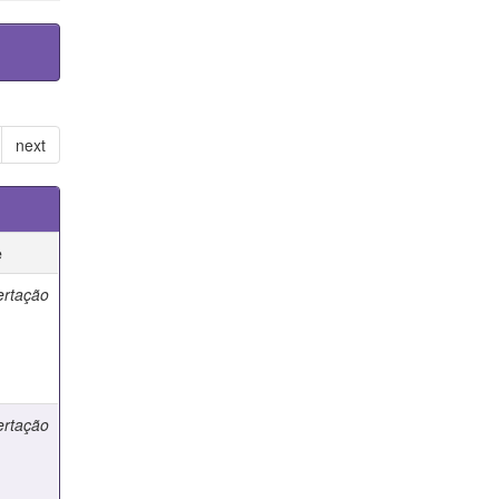
next
e
ertação
ertação