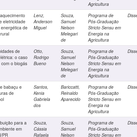
Agricultura
a aquecimento
Lenz,
Souza,
Programa de
Diss
 eletricidade
Anderson
Samuel
Pós-Graduação
 energética de
Miguel
Nelson
Stricto Sensu em
rural
Melegari
Energia na
de
Agricultura
nidades de
Otto,
Souza,
Programa de
Diss
étrica: o caso
Rodrigo
Samuel
Pós-Graduação
e com o biogás
Bueno
Nelson
Stricto Sensu em
Melegari
Energia na
de
Agricultura
de babaçu e
Santos,
Bariccatti,
Programa de
Diss
turas de
Kenia
Reinaldo
Pós-Graduação
nol
Gabriela
Aparecido
Stricto Sensu em
dos
Energia na
Agricultura
ibuição para a
Souza,
Souza,
Programa de
Diss
ambiente em
Cássia
Samuel
Pós-Graduação
l/PR
Rafaela
Nelson
Stricto Sensu em