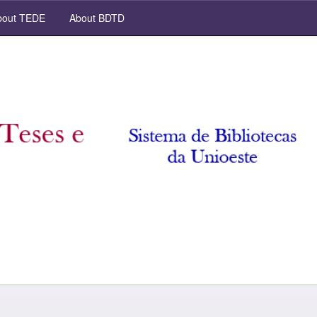
out TEDE
About BDTD