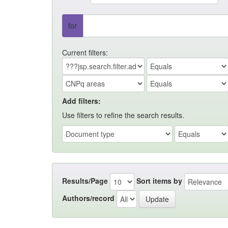
for
Current filters:
Add filters:
Use filters to refine the search results.
Results/Page
Sort items by
Authors/record