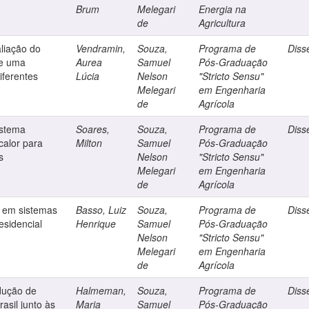
Brum
Melegari
Energia na
de
Agricultura
liação do
Vendramin,
Souza,
Programa de
Diss
de uma
Aurea
Samuel
Pós-Graduação
iferentes
Lúcia
Nelson
"Stricto Sensu"
Melegari
em Engenharia
de
Agrícola
istema
Soares,
Souza,
Programa de
Diss
calor para
Milton
Samuel
Pós-Graduação
s
Nelson
"Stricto Sensu"
Melegari
em Engenharia
de
Agrícola
r em sistemas
Basso, Luiz
Souza,
Programa de
Diss
esidencial
Henrique
Samuel
Pós-Graduação
Nelson
"Stricto Sensu"
Melegari
em Engenharia
de
Agrícola
odução de
Halmeman,
Souza,
Programa de
Diss
rasil junto às
Maria
Samuel
Pós-Graduação