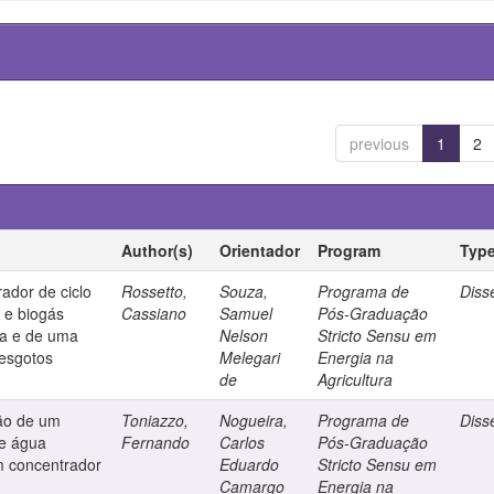
previous
1
2
Author(s)
Orientador
Program
Typ
dor de ciclo
Rossetto,
Souza,
Programa de
Diss
 e biogás
Cassiano
Samuel
Pós-Graduação
ra e de uma
Nelson
Stricto Sensu em
 esgotos
Melegari
Energia na
de
Agricultura
ção de um
Toniazzo,
Nogueira,
Programa de
Diss
de água
Fernando
Carlos
Pós-Graduação
om concentrador
Eduardo
Stricto Sensu em
Camargo
Energia na