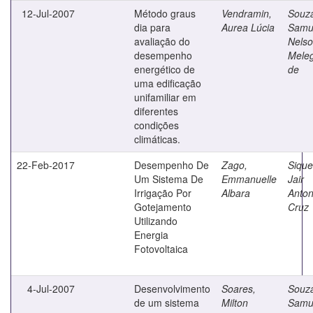
12-Jul-2007
Método graus
Vendramin,
Souz
dia para
Aurea Lúcia
Samu
avaliação do
Nels
desempenho
Meleg
energético de
de
uma edificação
unifamiliar em
diferentes
condições
climáticas.
22-Feb-2017
Desempenho De
Zago,
Sique
Um Sistema De
Emmanuelle
Jair
Irrigação Por
Albara
Anton
Gotejamento
Cruz
Utilizando
Energia
Fotovoltaica
4-Jul-2007
Desenvolvimento
Soares,
Souz
de um sistema
Milton
Samu