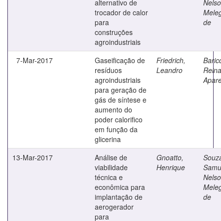
alternativo de
Nels
trocador de calor
Meleg
para
de
construções
agroindustriais
7-Mar-2017
Gaseificação de
Friedrich,
Baricc
resíduos
Leandro
Reina
agroindustriais
Apare
para geração de
gás de síntese e
aumento do
poder calorifico
em função da
glicerina
13-Mar-2017
Análise de
Gnoatto,
Souz
viabilidade
Henrique
Samu
técnica e
Nels
econômica para
Meleg
implantação de
de
aerogerador
para