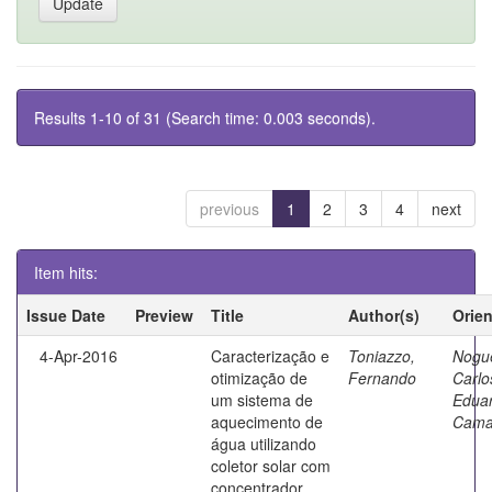
Results 1-10 of 31 (Search time: 0.003 seconds).
previous
1
2
3
4
next
Item hits:
Issue Date
Preview
Title
Author(s)
Orie
4-Apr-2016
Caracterização e
Toniazzo,
Nogue
otimização de
Fernando
Carlo
um sistema de
Edua
aquecimento de
Cama
água utilizando
coletor solar com
concentrador