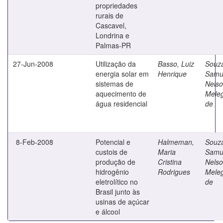
propriedades
rurais de
Cascavel,
Londrina e
Palmas-PR
27-Jun-2008
Utilização da
Basso, Luiz
Souz
energia solar em
Henrique
Samu
sistemas de
Nels
aquecimento de
Meleg
água residencial
de
8-Feb-2008
Potencial e
Halmeman,
Souz
custois de
Maria
Samu
produção de
Cristina
Nels
hidrogênio
Rodrigues
Meleg
eletrolítico no
de
Brasil junto às
usinas de açúcar
e álcool