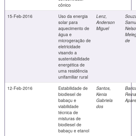
cônico
15-Feb-2016
Uso da energia
Lenz,
Souz
solar para
Anderson
Samu
aquecimento de
Miguel
Nels
água e
Meleg
microgeração de
de
eletricidade
visando a
sustentabilidade
energética de
uma residência
unifamiliar rural
12-Feb-2016
Estabilidade de
Santos,
Baricc
biodiesel de
Kenia
Reina
babaçu e
Gabriela
Apare
viabilidade
dos
técnica de
misturas de
biodiesel de
babaçu e etanol