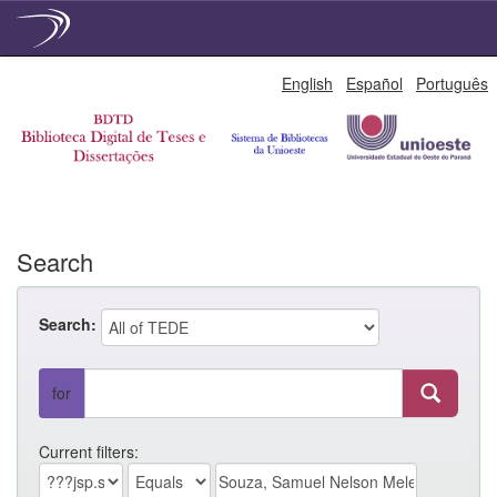
Skip
English
Español
Português
navigation
Search
Search:
for
Current filters: