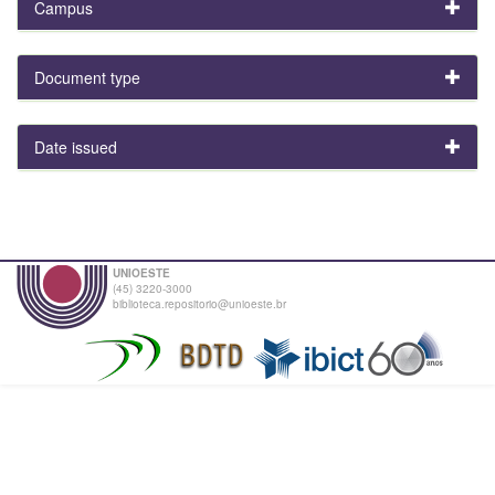
Campus
Document type
Date issued
UNIOESTE
(45) 3220-3000
biblioteca.repositorio@unioeste.br