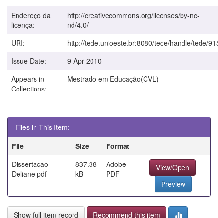
Endereço da
http://creativecommons.org/licenses/by-nc-
licença:
nd/4.0/
URI:
http://tede.unioeste.br:8080/tede/handle/tede/91
Issue Date:
9-Apr-2010
Appears in
Mestrado em Educação(CVL)
Collections:
Files in This Item:
File
Size
Format
Dissertacao
837.38
Adobe
View/Open
Deliane.pdf
kB
PDF
Preview
Show full item record
Recommend this item