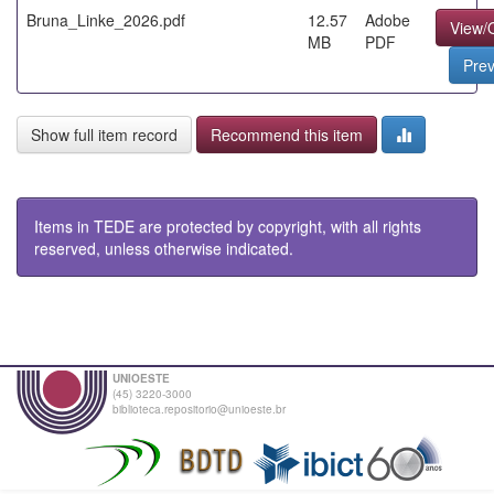
Bruna_Linke_2026.pdf
12.57
Adobe
View/
MB
PDF
Pre
Show full item record
Recommend this item
Items in TEDE are protected by copyright, with all rights
reserved, unless otherwise indicated.
UNIOESTE
(45) 3220-3000
biblioteca.repositorio@unioeste.br