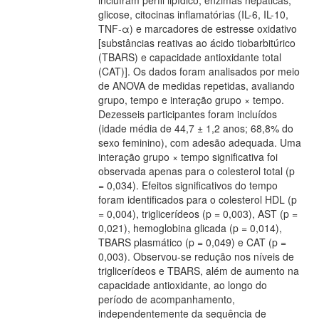
glicose, citocinas inflamatórias (IL-6, IL-10,
TNF-α) e marcadores de estresse oxidativo
[substâncias reativas ao ácido tiobarbitúrico
(TBARS) e capacidade antioxidante total
(CAT)]. Os dados foram analisados por meio
de ANOVA de medidas repetidas, avaliando
grupo, tempo e interação grupo × tempo.
Dezesseis participantes foram incluídos
(idade média de 44,7 ± 1,2 anos; 68,8% do
sexo feminino), com adesão adequada. Uma
interação grupo × tempo significativa foi
observada apenas para o colesterol total (p
= 0,034). Efeitos significativos do tempo
foram identificados para o colesterol HDL (p
= 0,004), triglicerídeos (p = 0,003), AST (p =
0,021), hemoglobina glicada (p = 0,014),
TBARS plasmático (p = 0,049) e CAT (p =
0,003). Observou-se redução nos níveis de
triglicerídeos e TBARS, além de aumento na
capacidade antioxidante, ao longo do
período de acompanhamento,
independentemente da sequência de