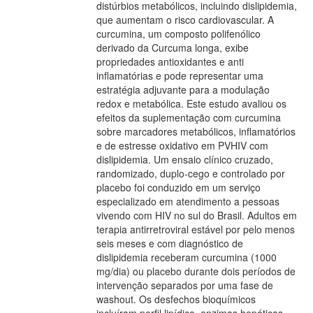
distúrbios metabólicos, incluindo dislipidemia,
que aumentam o risco cardiovascular. A
curcumina, um composto polifenólico
derivado da Curcuma longa, exibe
propriedades antioxidantes e anti
inflamatórias e pode representar uma
estratégia adjuvante para a modulação
redox e metabólica. Este estudo avaliou os
efeitos da suplementação com curcumina
sobre marcadores metabólicos, inflamatórios
e de estresse oxidativo em PVHIV com
dislipidemia. Um ensaio clínico cruzado,
randomizado, duplo-cego e controlado por
placebo foi conduzido em um serviço
especializado em atendimento a pessoas
vivendo com HIV no sul do Brasil. Adultos em
terapia antirretroviral estável por pelo menos
seis meses e com diagnóstico de
dislipidemia receberam curcumina (1000
mg/dia) ou placebo durante dois períodos de
intervenção separados por uma fase de
washout. Os desfechos bioquímicos
incluíram perfil lipídico, enzimas hepáticas,