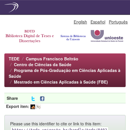
Skip
English
Español
Português
navigation
TEDE
Campus Francisco Beltrão
Centro de Ciências da Saúde
Programa de Pós-Graduação em Ciências Aplicadas à
Saúde
Mestrado em Ciências Aplicadas à Saúde (FBE)
Share
Export iten:
Please use this identifier to cite or link to this item:
https://tede.unioeste.br/handle/tede/8402