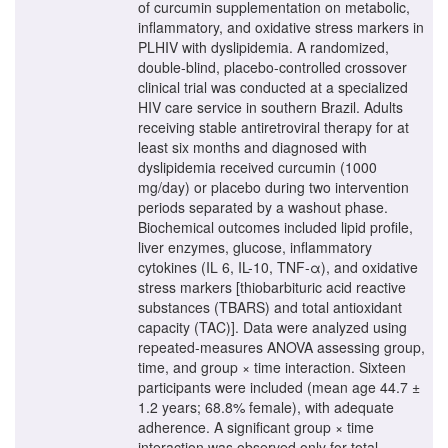
of curcumin supplementation on metabolic,
inflammatory, and oxidative stress markers in
PLHIV with dyslipidemia. A randomized,
double-blind, placebo-controlled crossover
clinical trial was conducted at a specialized
HIV care service in southern Brazil. Adults
receiving stable antiretroviral therapy for at
least six months and diagnosed with
dyslipidemia received curcumin (1000
mg/day) or placebo during two intervention
periods separated by a washout phase.
Biochemical outcomes included lipid profile,
liver enzymes, glucose, inflammatory
cytokines (IL 6, IL-10, TNF-α), and oxidative
stress markers [thiobarbituric acid reactive
substances (TBARS) and total antioxidant
capacity (TAC)]. Data were analyzed using
repeated-measures ANOVA assessing group,
time, and group × time interaction. Sixteen
participants were included (mean age 44.7 ±
1.2 years; 68.8% female), with adequate
adherence. A significant group × time
interaction was observed only for total