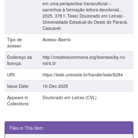
em uma perspectiva transcultural –
caminhos à formação leitora decolonial..
2025. 378 f. Tese( Doutorado em Letras) -
Universidade Estadual do Oeste do Paraná,
Cascavel.
Tipo de
Acesso Aberto
acesso:
Endereço da
http://creativecommons.org/licenses/by-nc-
licença:
nd/4.0/
URI:
https://tede.unioeste.br/handle/tede/8284
Issue Date:
19-Dec-2025
Appears in
Doutorado em Letras (CVL)
Collections:
Files in This Item: