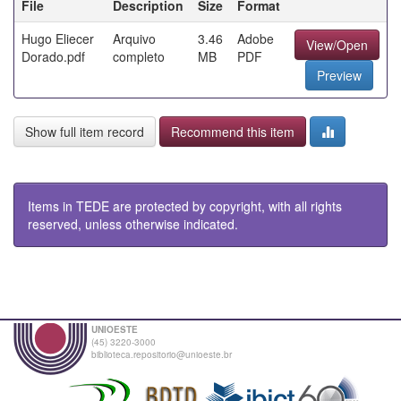
File
Description
Size
Format
Hugo Eliecer
Arquivo
3.46
Adobe
View/Open
Dorado.pdf
completo
MB
PDF
Preview
Show full item record
Recommend this item
Items in TEDE are protected by copyright, with all rights
reserved, unless otherwise indicated.
UNIOESTE
(45) 3220-3000
biblioteca.repositorio@unioeste.br