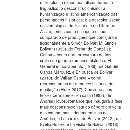
entre eles: o experimentalismo formal e
linguístico; o desconstrucionismo; a
humanização e latino-americanização das
personagens históricas; e a descolonização
epistemológica da História e da Literatura.
Assim, temos como escopo o estudo
comparado de produções que configuram
ficcionalmente a Simón Bolívar: Mi Simón
Bolívar (1930), de Fernando González
Ochoa – como obra precursora da fase
crítica do gênero romance histórico; El
General en su laberinto (1989), de Gabriel
García Márquez, e En busca de Bolívar
(2010), de Willian Ospina – como
representantes do romance histórico de
mediação (Fleck 2017); Conviene a los
felices permanecer en casa (1992), de
Andrés Hoyos, romance que inaugura a fase
mais desconstrucionista do gênero em volta
das campanhas independentistas na
América; e La carroza de Bolívar (2012), de
Evelio Rosero e La visita de Bolívar (2018),
de Herbert Morote – obras vinculadas às