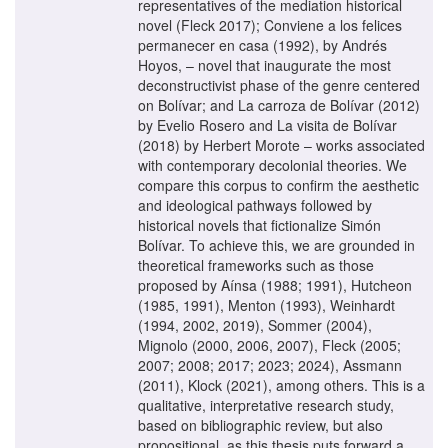
representatives of the mediation historical
novel (Fleck 2017); Conviene a los felices
permanecer en casa (1992), by Andrés
Hoyos, – novel that inaugurate the most
deconstructivist phase of the genre centered
on Bolívar; and La carroza de Bolívar (2012)
by Evelio Rosero and La visita de Bolívar
(2018) by Herbert Morote – works associated
with contemporary decolonial theories. We
compare this corpus to confirm the aesthetic
and ideological pathways followed by
historical novels that fictionalize Simón
Bolívar. To achieve this, we are grounded in
theoretical frameworks such as those
proposed by Aínsa (1988; 1991), Hutcheon
(1985, 1991), Menton (1993), Weinhardt
(1994, 2002, 2019), Sommer (2004),
Mignolo (2000, 2006, 2007), Fleck (2005;
2007; 2008; 2017; 2023; 2024), Assmann
(2011), Klock (2021), among others. This is a
qualitative, interpretative research study,
based on bibliographic review, but also
propositional, as this thesis puts forward a