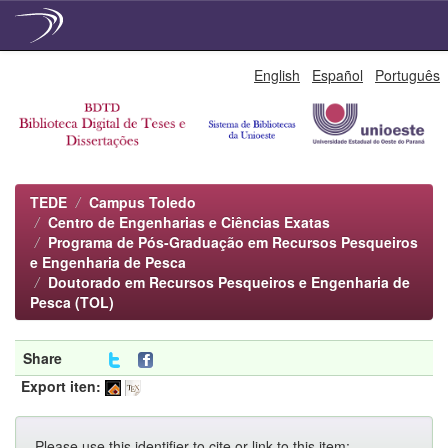
Skip
English
Español
Português
navigation
TEDE
Campus Toledo
Centro de Engenharias e Ciências Exatas
Programa de Pós-Graduação em Recursos Pesqueiros
e Engenharia de Pesca
Doutorado em Recursos Pesqueiros e Engenharia de
Pesca (TOL)
Share
Export iten:
Please use this identifier to cite or link to this item: