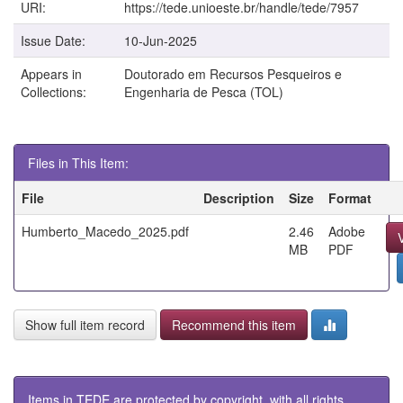
URI:
https://tede.unioeste.br/handle/tede/7957
Issue Date:
10-Jun-2025
Appears in
Doutorado em Recursos Pesqueiros e
Collections:
Engenharia de Pesca (TOL)
Files in This Item:
File
Description
Size
Format
Humberto_Macedo_2025.pdf
2.46
Adobe
MB
PDF
Show full item record
Recommend this item
Items in TEDE are protected by copyright, with all rights