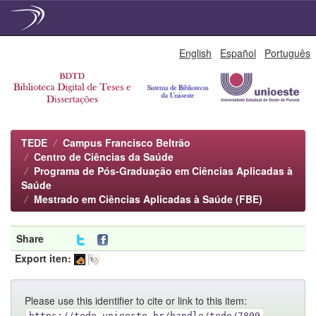
Skip
English
Español
Português
navigation
TEDE
Campus Francisco Beltrão
Centro de Ciências da Saúde
Programa de Pós-Graduação em Ciências Aplicadas à
Saúde
Mestrado em Ciências Aplicadas à Saúde (FBE)
Share
Export iten:
Please use this identifier to cite or link to this item:
https://tede.unioeste.br/handle/tede/7809