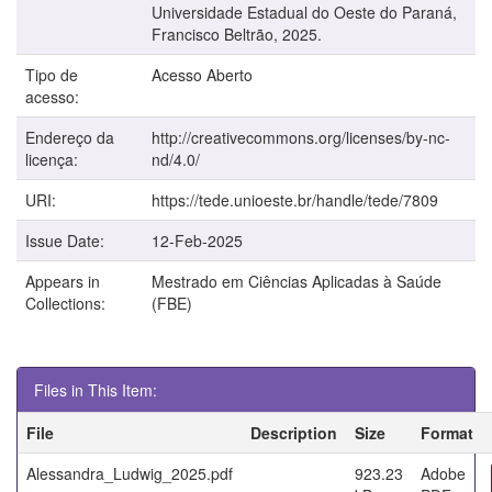
Universidade Estadual do Oeste do Paraná,
Francisco Beltrão, 2025.
Tipo de
Acesso Aberto
acesso:
Endereço da
http://creativecommons.org/licenses/by-nc-
licença:
nd/4.0/
URI:
https://tede.unioeste.br/handle/tede/7809
Issue Date:
12-Feb-2025
Appears in
Mestrado em Ciências Aplicadas à Saúde
Collections:
(FBE)
Files in This Item:
File
Description
Size
Format
Alessandra_Ludwig_2025.pdf
923.23
Adobe