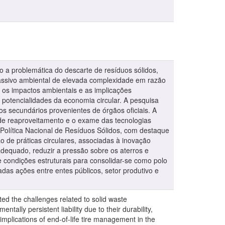
do a problemática do descarte de resíduos sólidos,
passivo ambiental de elevada complexidade em razão
 os impactos ambientais e as implicações
potencialidades da economia circular. A pesquisa
s secundários provenientes de órgãos oficiais. A
de reaproveitamento e o exame das tecnologias
 Política Nacional de Resíduos Sólidos, com destaque
o de práticas circulares, associadas à inovação
nadequado, reduzir a pressão sobre os aterros e
e condições estruturais para consolidar-se como polo
das ações entre entes públicos, setor produtivo e
ated the challenges related to solid waste
ally persistent liability due to their durability,
plications of end-of-life tire management in the