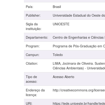
País:
Brasil
Publisher:
Universidade Estadual do Oeste d
Sigla da
UNIOESTE
instituição:
Departamento:
Centro de Engenharias e Ciências
Program:
Programa de Pós-Graduação em Ci
Campun:
Toledo
Citation:
LIMA, Jocimara de Oliveira. Susten
Ciências Ambientais) - Universida
Tipo de
Acesso Aberto
acesso:
Endereço da
http://creativecommons.org/license
licença:
URI:
https://tede.unioeste.br/handle/ted