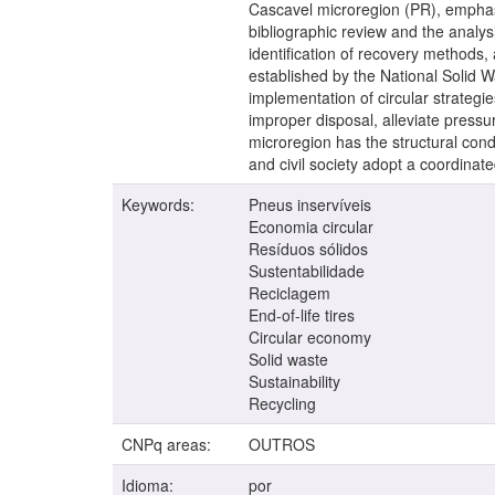
Cascavel microregion (PR), emphasi
bibliographic review and the analysi
identification of recovery methods,
established by the National Solid W
implementation of circular strateg
improper disposal, alleviate press
microregion has the structural con
and civil society adopt a coordinat
Keywords:
Pneus inservíveis
Economia circular
Resíduos sólidos
Sustentabilidade
Reciclagem
End-of-life tires
Circular economy
Solid waste
Sustainability
Recycling
CNPq areas:
OUTROS
Idioma:
por