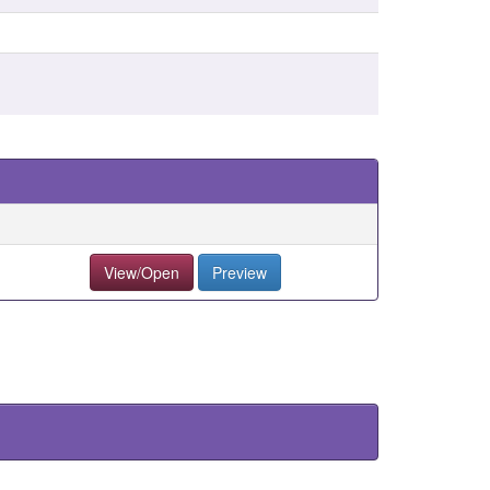
View/Open
Preview