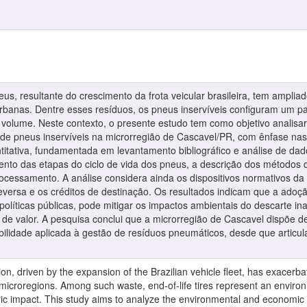
us, resultante do crescimento da frota veicular brasileira, tem amplia
rbanas. Dentre esses resíduos, os pneus inservíveis configuram um 
 volume. Neste contexto, o presente estudo tem como objetivo analisar
de pneus inservíveis na microrregião de Cascavel/PR, com ênfase nas 
itativa, fundamentada em levantamento bibliográfico e análise de dado
to das etapas do ciclo de vida dos pneus, a descrição dos métodos 
ocessamento. A análise considera ainda os dispositivos normativos da
reversa e os créditos de destinação. Os resultados indicam que a adoçã
 políticas públicas, pode mitigar os impactos ambientais do descarte i
de valor. A pesquisa conclui que a microrregião de Cascavel dispõe d
bilidade aplicada à gestão de resíduos pneumáticos, desde que articula
ion, driven by the expansion of the Brazilian vehicle fleet, has exacerb
croregions. Among such waste, end-of-life tires represent an environment
c impact. This study aims to analyze the environmental and economic im