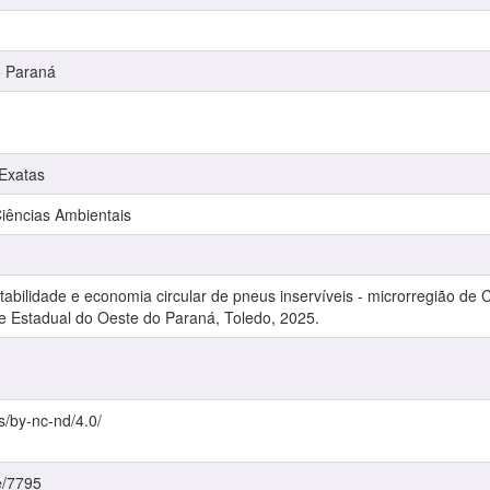
o Paraná
 Exatas
ências Ambientais
tabilidade e economia circular de pneus inservíveis - microrregião de
de Estadual do Oeste do Paraná, Toledo, 2025.
s/by-nc-nd/4.0/
e/7795