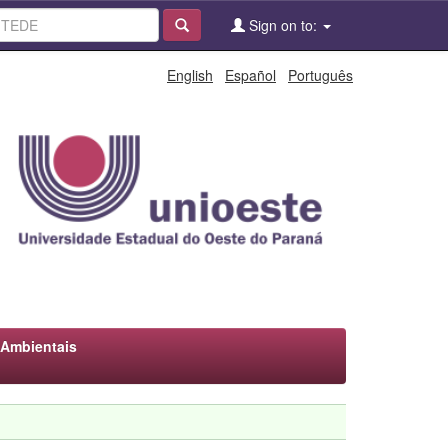
Sign on to:
English
Español
Português
 Ambientais