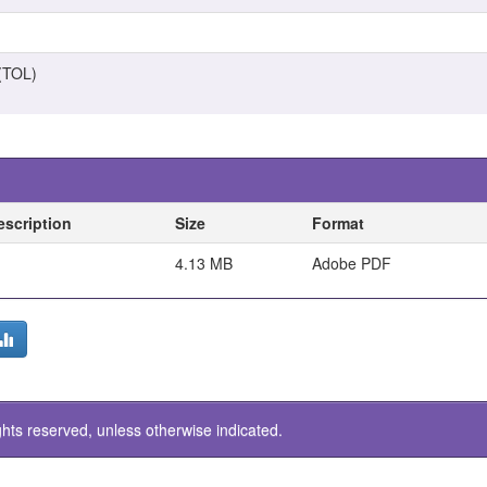
(TOL)
escription
Size
Format
4.13 MB
Adobe PDF
ghts reserved, unless otherwise indicated.