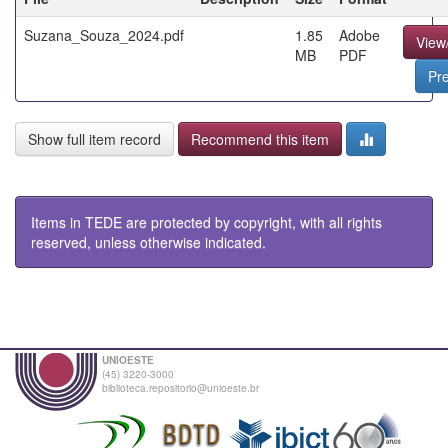
Suzana_Souza_2024.pdf
1.85
Adobe
View
MB
PDF
Pr
Show full item record
Recommend this item
Items in TEDE are protected by copyright, with all rights
reserved, unless otherwise indicated.
UNIOESTE
(45) 3220-3000
biblioteca.repositorio@unioeste.br