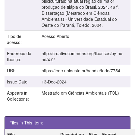
pisciculturas: na atual região de maior
produção de tilápia do Brasil. 2024. 46 f.
Dissertação (Mestrado em Ciências
Ambientais) - Universidade Estadual do
Oeste do Paraná, Toledo, 2024.
Tipo de
Acesso Aberto
acesso:
Endereço da
http://creativecommons.org/licenses/by-nc-
licença:
nd/4.0/
URI:
https://tede.unioeste.br/handle/tede/7754
Issue Date:
13-Dec-2024
Appears in
Mestrado em Ciências Ambientais (TOL)
Collections:
Files in This Item:
File
Description
Size
Format