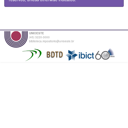
UNIOESTE
(45) 3220-3000
biblioteca.repositorio@unioeste.br