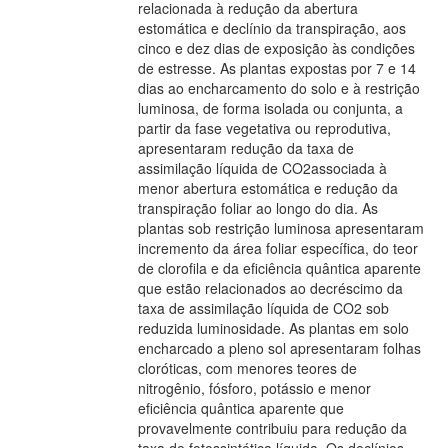
relacionada à redução da abertura
estomática e declínio da transpiração, aos
cinco e dez dias de exposição às condições
de estresse. As plantas expostas por 7 e 14
dias ao encharcamento do solo e à restrição
luminosa, de forma isolada ou conjunta, a
partir da fase vegetativa ou reprodutiva,
apresentaram redução da taxa de
assimilação líquida de CO2associada à
menor abertura estomática e redução da
transpiração foliar ao longo do dia. As
plantas sob restrição luminosa apresentaram
incremento da área foliar específica, do teor
de clorofila e da eficiência quântica aparente
que estão relacionados ao decréscimo da
taxa de assimilação líquida de CO2 sob
reduzida luminosidade. As plantas em solo
encharcado a pleno sol apresentaram folhas
cloróticas, com menores teores de
nitrogênio, fósforo, potássio e menor
eficiência quântica aparente que
provavelmente contribuiu para redução da
taxa de fotossintética líquida. Os declínios