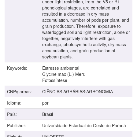
under light restriction, from the V5 or R1
phenological stages, are correlated and
resulted in a decrease in dry mass
accumulation, number of pods per plant, and
grain production. Therefore, exposure to
waterlogged soil and light restriction, alone or
together, negatively interfere with gas
exchange, photosynthetic activity, dry mass
accumulation, and grain production of
soybean plants.
Keywords:
Estresse ambiental
Glycine max (L.) Merr.
Fotossíntese
CNPq areas:
CIÊNCIAS AGRÁRIAS:AGRONOMIA
Idioma:
por
País:
Brasil
Publisher:
Universidade Estadual do Oeste do Paraná
Sigla da
UNIOESTE