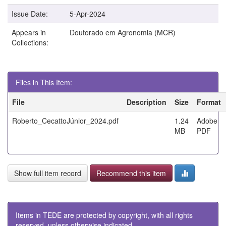
Issue Date:
5-Apr-2024
Appears in
Doutorado em Agronomia (MCR)
Collections:
Files in This Item:
File
Description
Size
Format
Roberto_CecattoJúnior_2024.pdf
1.24
Adobe
MB
PDF
Show full item record
Recommend this item
Items in TEDE are protected by copyright, with all rights
reserved, unless otherwise indicated.