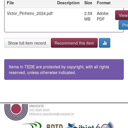
File
Description
Size
Format
Victor_Pinheiro_2024.pdf
2.59
Adobe
View
MB
PDF
Pr
Show full item record
Recommend this item
Items in TEDE are protected by copyright, with all rights
reserved, unless otherwise indicated.
UNIOESTE
(45) 3220-3000
biblioteca.repositorio@unioeste.br