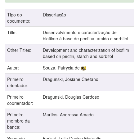
Tipo do
Dissertação
documento:
Title:
Desenvolvimento e caracterização de
biofilme à base de pectina, amido e sorbitol
Other Titles:
Development and characterization of biofilm
based on pectin, starch and sorbitol
Autor:
Souza, Patrycia de
Primeiro
Dragunski, Josiane Caetano
orientador:
Primeiro
Dragunski, Douglas Cardoso
coorientador:
Primeiro
Martins, Andressa Amado
membro da
banca:
Segundo
Ferrari, Leila Denise Fiorentin