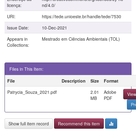
licença:
nd/4.0/
URI:
https://tede.unioeste.br/handle/tede/7530
Issue Date:
10-Dec-2021
Appears in
Mestrado em Ciências Ambientais (TOL)
Collections:
Files in This Item:
File
Description
Size
Format
Patrycia_Souza_2021.pdf
2.01
Adobe
Vie
MB
PDF
Pr
Show full item record
Recommend this item