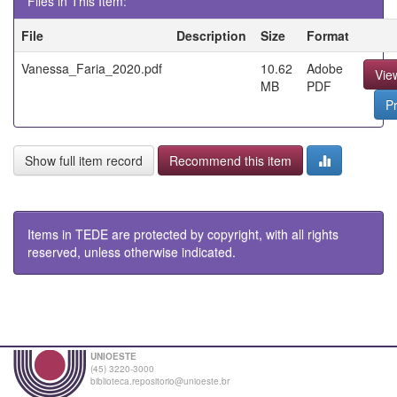
Files in This Item:
File
Description
Size
Format
Vanessa_Faria_2020.pdf
10.62
Adobe
Vie
MB
PDF
P
Show full item record
Recommend this item
Items in TEDE are protected by copyright, with all rights
reserved, unless otherwise indicated.
UNIOESTE
(45) 3220-3000
biblioteca.repositorio@unioeste.br