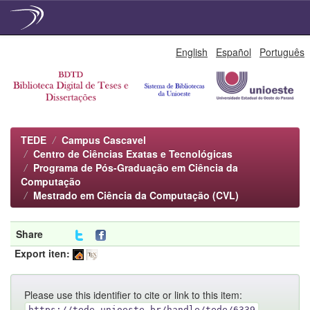
Skip
English
Español
Português
navigation
TEDE
Campus Cascavel
Centro de Ciências Exatas e Tecnológicas
Programa de Pós-Graduação em Ciência da
Computação
Mestrado em Ciência da Computação (CVL)
Share
Export iten:
Please use this identifier to cite or link to this item:
https://tede.unioeste.br/handle/tede/6339