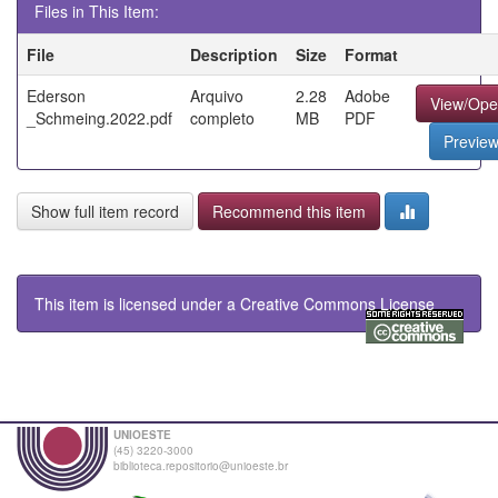
Files in This Item:
File
Description
Size
Format
Ederson
Arquivo
2.28
Adobe
View/Op
_Schmeing.2022.pdf
completo
MB
PDF
Previe
Show full item record
Recommend this item
This item is licensed under a
Creative Commons License
UNIOESTE
(45) 3220-3000
biblioteca.repositorio@unioeste.br