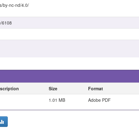
s/by-nc-nd/4.0/
e/6108
scription
Size
Format
1.01 MB
Adobe PDF