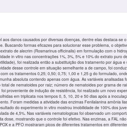
el aos danos causados por diversas doenças, dentre elas destaca-se 
ole. Buscando formas eficazes para solucionar esse problema, o objeti
o extrato de alecrim (Rosmarinus officinalis) em formulação com o hidrog
idade in vitro nas concentrações 1%, 3%, 5% e 10% do extrato puro de
ilidade), foi realizada então a substituição dos tratamento por água e
fetividade desse controle em situação semelhante a de campo, foi con
 com os tratamentos 0,25; 0,50; 0,75; 1,00 e 1,25 g do formulado, on
emunha absoluta contendo apenas com água. As variáveis analisadas 
 total de nematoides por raiz; número de nematoides por grama de raiz 
o foi proveniente de indução de resistência, foi realizado um novo expe
lhidas em triplicata nos tempos 0, 5, 10, 20 e 50 dias após a inoculaç
mento. Foram medidas a atividade das enzimas Fenilalanina amônia lia
esultado do experimento in vitro mostrou imobilidade de 100% dos juv
lada de 4,5%. Nas variáveis nematologicas foi observado um comport
a dose, mostrando que o controle foi efetivo. Nas enzimas, a FAL não
POX e a PFO mostraram picos de diferentes tratamentos em diferente