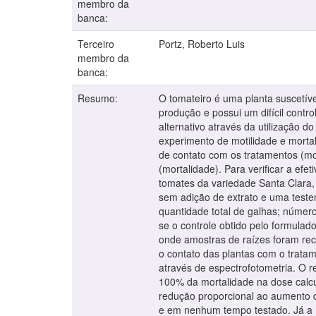
membro da
banca:
Terceiro
Portz, Roberto Luis
membro da
banca:
Resumo:
O tomateiro é uma planta suscetív
produção e possui um difícil contr
alternativo através da utilização d
experimento de motilidade e mortal
de contato com os tratamentos (mot
(mortalidade). Para verificar a e
tomates da variedade Santa Clara,
sem adição de extrato e uma test
quantidade total de galhas; número
se o controle obtido pelo formulad
onde amostras de raízes foram reco
o contato das plantas com o trata
através de espectrofotometria. O r
100% da mortalidade na dose calcu
redução proporcional ao aumento d
e em nenhum tempo testado. Já a 