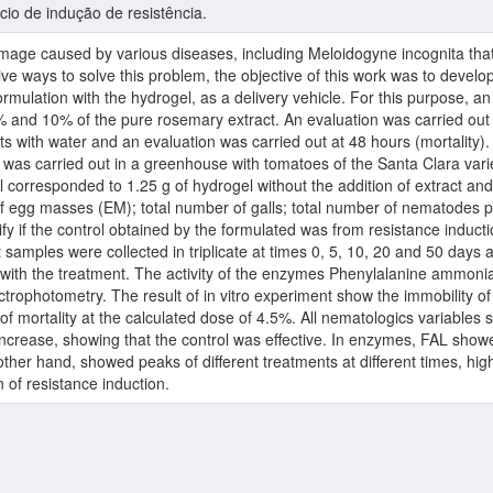
io de indução de resistência.
amage caused by various diseases, including Meloidogyne incognita that
ective ways to solve this problem, the objective of this work was to dev
formulation with the hydrogel, as a delivery vehicle. For this purpose, an
% and 10% of the pure rosemary extract. An evaluation was carried out a
s with water and an evaluation was carried out at 48 hours (mortality). To
nt was carried out in a greenhouse with tomatoes of the Santa Clara vari
l corresponded to 1.25 g of hydrogel without the addition of extract an
of egg masses (EM); total number of galls; total number of nematodes 
rify if the control obtained by the formulated was from resistance induc
 samples were collected in triplicate at times 0, 5, 10, 20 and 50 days 
ts with the treatment. The activity of the enzymes Phenylalanine ammon
rophotometry. The result of in vitro experiment show the immobility of
f mortality at the calculated dose of 4.5%. All nematologics variables
increase, showing that the control was effective. In enzymes, FAL showed
her hand, showed peaks of different treatments at different times, high
 of resistance induction.