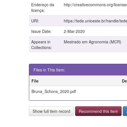
Endereço da
http://creativecommons.org/license
licença:
URI:
https://tede.unioeste.br/handle/ted
Issue Date:
2-Mar-2020
Appears in
Mestrado em Agronomia (MCR)
Collections:
Files in This Item:
File
De
Bruna_Schons_2020.pdf
Show full item record
Recommend this item