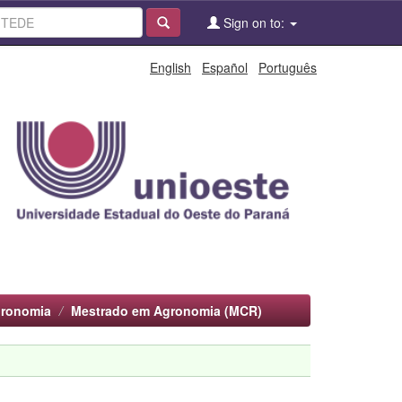
Sign on to:
English
Español
Português
gronomia
Mestrado em Agronomia (MCR)