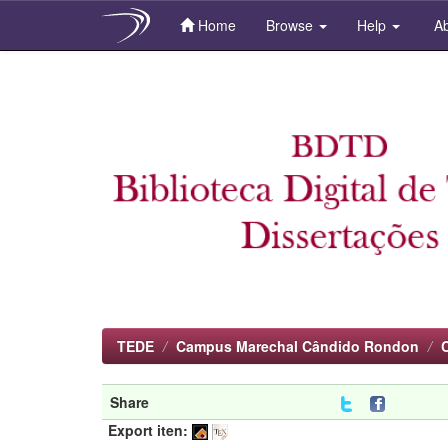
Home
Browse
Help
Ab
Skip
navigation
TEDE
Campus Marechal Cândido Rondon
Share
Export iten: