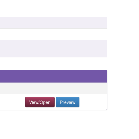
View/Open
Preview