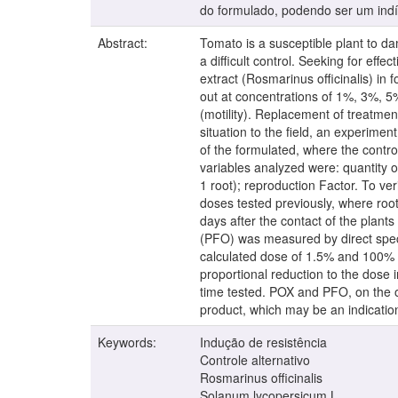
do formulado, podendo ser um indíc
Abstract:
Tomato is a susceptible plant to d
a difficult control. Seeking for eff
extract (Rosmarinus officinalis) in 
out at concentrations of 1%, 3%, 5
(motility). Replacement of treatment
situation to the field, an experime
of the formulated, where the contro
variables analyzed were: quantity 
1 root); reproduction Factor. To ve
doses tested previously, where root
days after the contact of the plan
(PFO) was measured by direct spect
calculated dose of 1.5% and 100% o
proportional reduction to the dose 
time tested. POX and PFO, on the ot
product, which may be an indication
Keywords:
Indução de resistência
Controle alternativo
Rosmarinus officinalis
Solanum lycopersicum L.