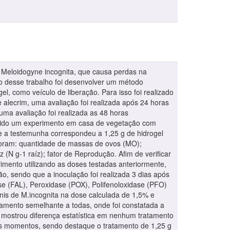
o Meloidogyne incognita, que causa perdas na
vo desse trabalho foi desenvolver um método
el, como veículo de liberação. Para isso foi realizado
 alecrim, uma avaliação foi realizada após 24 horas
 uma avaliação foi realizada as 48 horas
duzido um experimento em casa de vegetação com
de a testemunha correspondeu a 1,25 g de hidrogel
foram: quantidade de massas de ovos (MO);
(N g-1 raíz); fator de Reprodução. Afim de verificar
rimento utilizando as doses testadas anteriormente,
ão, sendo que a inoculação foi realizada 3 dias após
se (FAL), Peroxidase (POX), Polifenoloxidase (PFO)
enis de M.incognita na dose calculada de 1,5% e
amento semelhante a todas, onde foi constatada a
 mostrou diferença estatística em nenhum tratamento
s momentos, sendo destaque o tratamento de 1,25 g