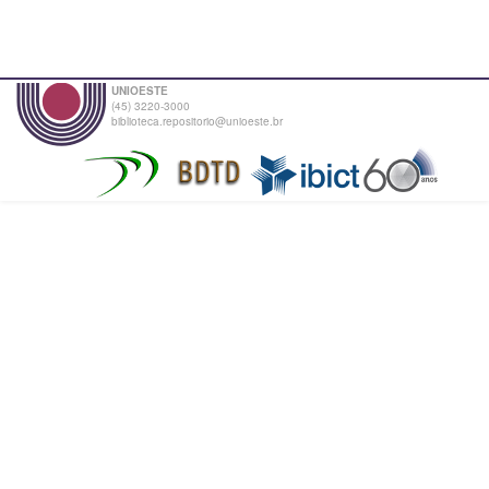
UNIOESTE
(45) 3220-3000
biblioteca.repositorio@unioeste.br