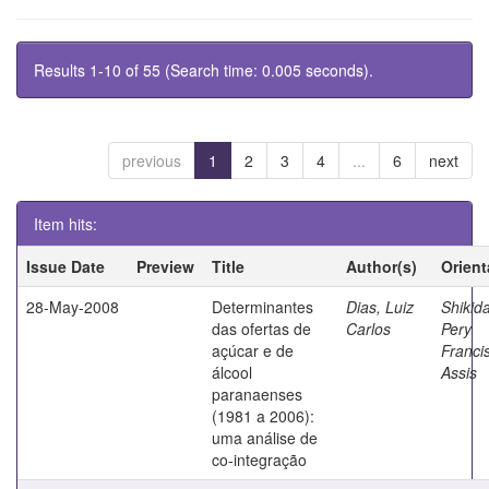
Results 1-10 of 55 (Search time: 0.005 seconds).
previous
1
2
3
4
...
6
next
Item hits:
Issue Date
Preview
Title
Author(s)
Orient
28-May-2008
Determinantes
Dias, Luiz
Shikida
das ofertas de
Carlos
Pery
açúcar e de
Franci
álcool
Assis
paranaenses
(1981 a 2006):
uma análise de
co-integração