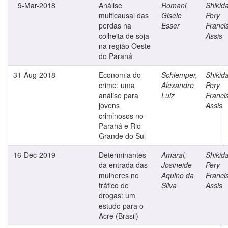
9-Mar-2018
Análise
Romani,
Shikida
multicausal das
Gisele
Pery
perdas na
Esser
Franci
colheita de soja
Assis
na região Oeste
do Paraná
31-Aug-2018
Economia do
Schlemper,
Shikida
crime: uma
Alexandre
Pery
análise para
Luiz
Franci
jovens
Assis
criminosos no
Paraná e Rio
Grande do Sul
16-Dec-2019
Determinantes
Amaral,
Shikida
da entrada das
Josineide
Pery
mulheres no
Aquino da
Franci
tráfico de
Silva
Assis
drogas: um
estudo para o
Acre (Brasil)