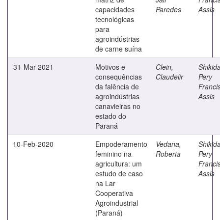
capacidades
Paredes
Assis
tecnológicas
para
agroindústrias
de carne suína
31-Mar-2021
Motivos e
Clein,
Shikida
consequências
Claudelir
Pery
da falência de
Franci
agroindústrias
Assis
canavieiras no
estado do
Paraná
10-Feb-2020
Empoderamento
Vedana,
Shikida
feminino na
Roberta
Pery
agricultura: um
Franci
estudo de caso
Assis
na Lar
Cooperativa
Agroindustrial
(Paraná)