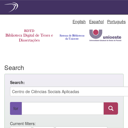
Skip
English
Español
Português
navigation
Search
Search:
for
Current filters: