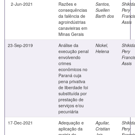
2-Jun-2021
Razões e
Santos,
Shikida
consequências
Suellen
Pery
da falência de
Barth dos
Franci
agroindústrias
Assis
canavieiras em
Minas Gerais
23-Sep-2019
Análise da
Nickel,
Shikida
execução penal
Helena
Pery
envolvendo
Franci
crimes
Assis
econômicos no
Paraná cuja
pena privativa
de liberdade foi
substituída por
prestação de
serviços e/ou
pecuniária
17-Dec-2021
Adequação e
Aguilar,
Shikida
aplicação da
Cristian
Pery
matriz de
Jair
Franci