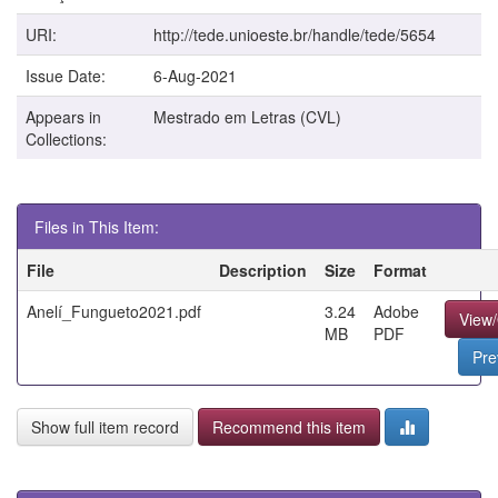
URI:
http://tede.unioeste.br/handle/tede/5654
Issue Date:
6-Aug-2021
Appears in
Mestrado em Letras (CVL)
Collections:
Files in This Item:
File
Description
Size
Format
Anelí_Fungueto2021.pdf
3.24
Adobe
View
MB
PDF
Pre
Show full item record
Recommend this item