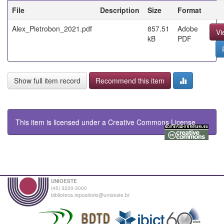
File
Description
Size
Format
Alex_Pietrobon_2021.pdf
857.51
Adobe
Vi
kB
PDF
Show full item record
Recommend this item
This item is licensed under a
Creative Commons License
UNIOESTE
(45) 3220-3000
biblioteca.repositorio@unioeste.br