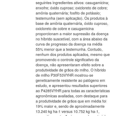
seguintes ingredientes ativos: casugamicina;
enxofre; óxido cuproso; oxicloreto de cobre;
amônia quaternária; fosfito de potássio;
testemunha (sem aplicação). Os produtos à
base de amônia quaternária, óxido cuproso,
oxicloreto de cobre e casugamicina
proporcionam a maior supressão da doença
no híbrido suscetível, com a área abaixo da
curva de progresso da doença na média
55% menor que a testemunha. Contudo,
nenhum dos produtos aplicados, mesmo que
promovendo o controle significativo da
doença, não apresentaram efeito sobre a
produtividade de grãos do milho. O híbrido
de milho P30F53VYHR mostrou-se
geneticamente resistente ao patógeno em
estudo, e apresentou resultados superiores
ao P4285VYHR para todas as características
agronômicas avaliadas, com destaque para
a produtividade de grãos que em média foi
19% maior e, sendo de aproximadamente
13.240 kg ha-1 versus 10.752 kg ha-1,