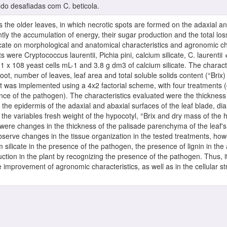
do desafiadas com C. beticola.
 the older leaves, in which necrotic spots are formed on the adaxial an
 the accumulation of energy, their sugar production and the total loss o
licate on morphological and anatomical characteristics and agronomic ch
ere Cryptococcus laurentii, Pichia pini, calcium silicate, C. laurentii + 
 1 x 108 yeast cells mL-1 and 3.8 g dm3 of calcium silicate. The charact
root, number of leaves, leaf area and total soluble solids content (°Bri
 was implemented using a 4x2 factorial scheme, with four treatments (calc
ce of the pathogen). The characteristics evaluated were the thickness
he epidermis of the adaxial and abaxial surfaces of the leaf blade, di
 the variables fresh weight of the hypocotyl, °Brix and dry mass of the
 were changes in the thickness of the palisade parenchyma of the leaf's 
bserve changes in the tissue organization in the tested treatments, howev
m silicate in the presence of the pathogen, the presence of lignin in the
uction in the plant by recognizing the presence of the pathogen. Thus, it
the improvement of agronomic characteristics, as well as in the cellular