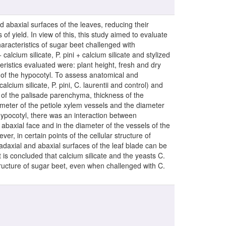
d abaxial surfaces of the leaves, reducing their
f yield. In view of this, this study aimed to evaluate
aracteristics of sugar beet challenged with
calcium silicate, P. pini + calcium silicate and stylized
eristics evaluated were: plant height, fresh and dry
x) of the hypocotyl. To assess anatomical and
ium silicate, P. pini, C. laurentii and control) and
 of the palisade parenchyma, thickness of the
ameter of the petiole xylem vessels and the diameter
 hypocotyl, there was an interaction between
abaxial face and in the diameter of the vessels of the
er, in certain points of the cellular structure of
 adaxial and abaxial surfaces of the leaf blade can be
 is concluded that calcium silicate and the yeasts C.
 structure of sugar beet, even when challenged with C.