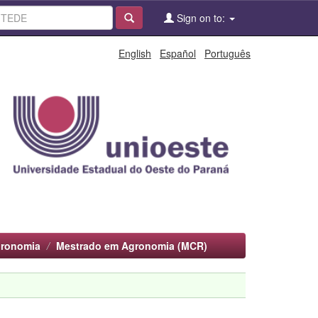
Sign on to:
English
Español
Português
gronomia
Mestrado em Agronomia (MCR)