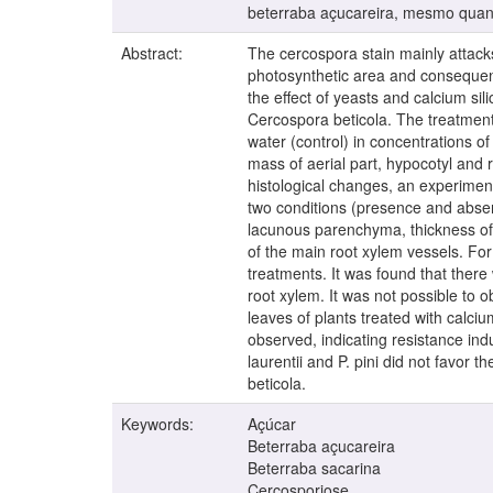
beterraba açucareira, mesmo quan
Abstract:
The cercospora stain mainly attacks
photosynthetic area and consequently
the effect of yeasts and calcium si
Cercospora beticola. The treatments w
water (control) in concentrations of
mass of aerial part, hypocotyl and 
histological changes, an experiment
two conditions (presence and absen
lacunous parenchyma, thickness of t
of the main root xylem vessels. For
treatments. It was found that there
root xylem. It was not possible to o
leaves of plants treated with calciu
observed, indicating resistance ind
laurentii and P. pini did not favor 
beticola.
Keywords:
Açúcar
Beterraba açucareira
Beterraba sacarina
Cercosporiose