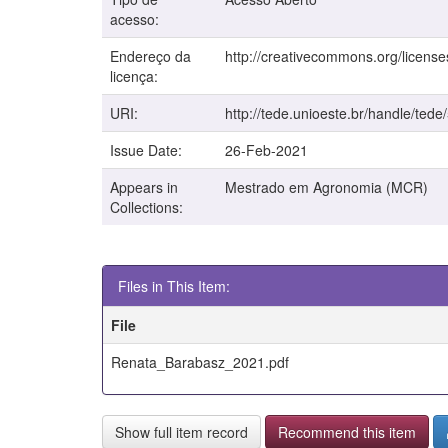
acesso:
Endereço da
http://creativecommons.org/license
licença:
URI:
http://tede.unioeste.br/handle/tede
Issue Date:
26-Feb-2021
Appears in
Mestrado em Agronomia (MCR)
Collections:
Files in This Item:
File
Renata_Barabasz_2021.pdf
Show full item record
Recommend this item