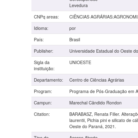
Levedura
CNPq areas:
CIÊNCIAS AGRÁRIAS:AGRONOMI
Idioma:
por
País:
Brasil
Publisher:
Universidade Estadual do Oeste d
Sigla da
UNIOESTE
instituição:
Departamento:
Centro de Ciências Agrárias
Program:
Programa de Pós-Graduação em 
Campun:
Marechal Cândido Rondon
Citation:
BARABASZ, Renata Filler. Alteraçõe
laurentii, Pichia pini e silicato d
Oeste do Paraná, 2021.
Tipo de
Acesso Aberto