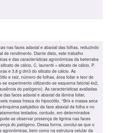
s nas faces adaxial e abaxial das folhas, reduzindo
 de rendimento. Diante disto, este trabalho
ômicas e das características agronômicas da beterraba
cato de cálcio, C. laurentii + silicato de cálcio, P.
ras e 3,8 g dm3 do silicato de cálcio. As
ilo e raiz, número de folhas, área foliar e teor de
tou-se experimento utilizando-se esquema fatorial 4x2,
e ausência do patógeno). As características avaliadas
as faces adaxial e abaxial da lâmina foliar,
áveis massa fresca do hipocótilo, °Brix e massa seca
arênquima paliçádico da face abaxial da folha e no
 tratamentos testados, contudo, em determinados
, pode-se observar presença de lignina nas faces
resença do patógeno. Dessa forma, conclui-se que o
cas agronômicas, bem como na estrutura celular da