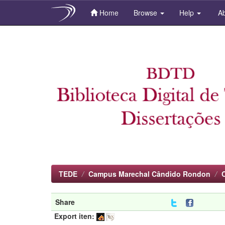
Home
Browse
Help
Ab
Skip
navigation
TEDE
Campus Marechal Cândido Rondon
Share
Export iten: