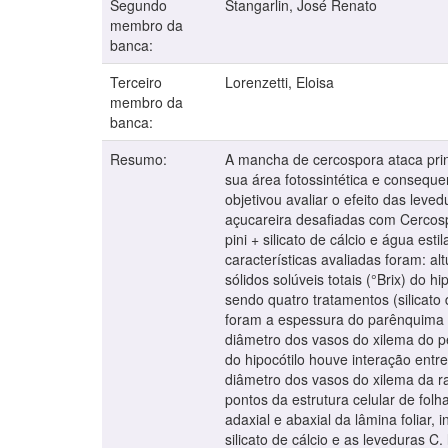
Segundo
Stangarlin, José Renato
membro da
banca:
Terceiro
Lorenzetti, Eloisa
membro da
banca:
Resumo:
A mancha de cercospora ataca prin
sua área fotossintética e conseque
objetivou avaliar o efeito das leve
açucareira desafiadas com Cercospora
pini + silicato de cálcio e água es
características avaliadas foram: al
sólidos solúveis totais (°Brix) do 
sendo quatro tratamentos (silicato 
foram a espessura do parênquima p
diâmetro dos vasos do xilema do pe
do hipocótilo houve interação entr
diâmetro dos vasos do xilema da ra
pontos da estrutura celular de fol
adaxial e abaxial da lâmina foliar
silicato de cálcio e as leveduras 