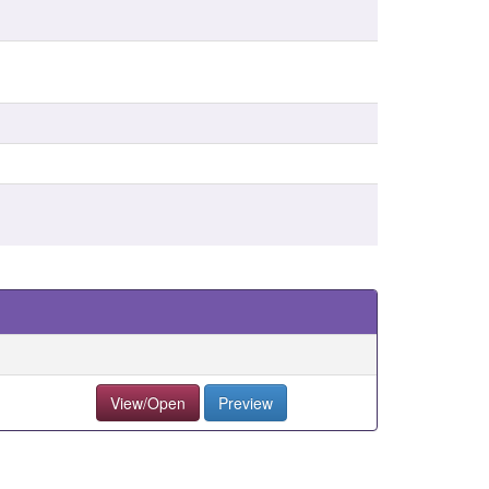
View/Open
Preview