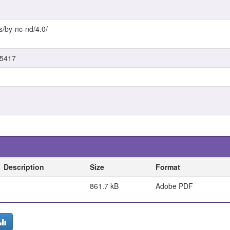
s/by-nc-nd/4.0/
/5417
Description
Size
Format
861.7 kB
Adobe PDF