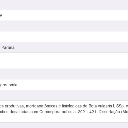
A
o Paraná
Agronomia
s produtivas, morfoanatômicas e fisiologicas de Beta vulgaris l. SSp. 
e cálcio e desafiadas com Cercospora beticola. 2021. 42 f. Dissertação