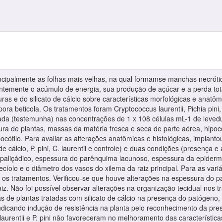
cipalmente as folhas mais velhas, na qual formamse manchas necrótica
ntemente o acúmulo de energia, sua produção de açúcar e a perda total
duras e do silicato de cálcio sobre características morfológicas e anat
 beticola. Os tratamentos foram Cryptococcus laurentii, Pichia pini, sili
tilada (testemunha) nas concentrações de 1 x 108 células mL-1 de levedu
tura de plantas, massas da matéria fresca e seca de parte aérea, hipocót
hipocótilo. Para avaliar as alterações anatômicas e histológicas, implan
de cálcio, P. pini, C. laurentii e controle) e duas condições (presença 
aliçádico, espessura do parênquima lacunoso, espessura da epiderme d
cíolo e o diâmetro dos vasos do xilema da raiz principal. Para as vari
e os tratamentos. Verificou-se que houve alterações na espessura do p
iz. Não foi possível observar alterações na organização tecidual nos
has de plantas tratadas com silicato de cálcio na presença do patógeno
, indicando indução de resistência na planta pelo reconhecimento da p
C. laurentii e P. pini não favoreceram no melhoramento das característi