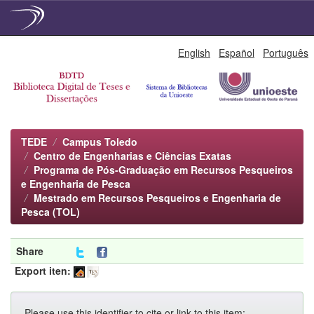
Skip
English
Español
Português
navigation
TEDE
Campus Toledo
Centro de Engenharias e Ciências Exatas
Programa de Pós-Graduação em Recursos Pesqueiros
e Engenharia de Pesca
Mestrado em Recursos Pesqueiros e Engenharia de
Pesca (TOL)
Share
Export iten:
Please use this identifier to cite or link to this item: