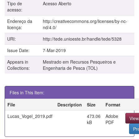
Tipo de
Acesso Aberto
acesso:
Endereço da
http://creativecommons.org/licenses/by-nc-
licença:
nd/4.0/
URI:
http://tede.unioeste.br/handle/tede/5328
Issue Date:
7-Mar-2019
Appears in
Mestrado em Recursos Pesqueiros e
Collections:
Engenharia de Pesca (TOL)
Files in This Item:
File
Description
Size
Format
Lucas_Vogel_2019.pdf
473.06
Adobe
View
kB
PDF
Pr