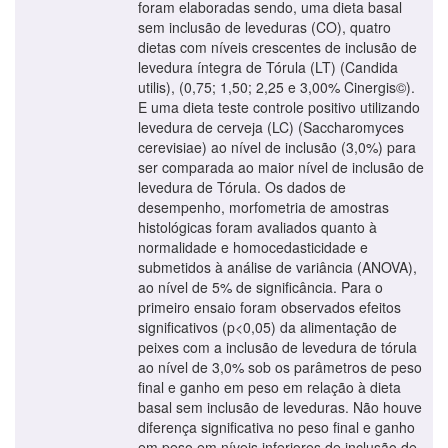
foram elaboradas sendo, uma dieta basal
sem inclusão de leveduras (CO), quatro
dietas com níveis crescentes de inclusão de
levedura íntegra de Tórula (LT) (Candida
utilis), (0,75; 1,50; 2,25 e 3,00% Cinergis©).
E uma dieta teste controle positivo utilizando
levedura de cerveja (LC) (Saccharomyces
cerevisiae) ao nível de inclusão (3,0%) para
ser comparada ao maior nível de inclusão de
levedura de Tórula. Os dados de
desempenho, morfometria de amostras
histológicas foram avaliados quanto à
normalidade e homocedasticidade e
submetidos à análise de variância (ANOVA),
ao nível de 5% de significância. Para o
primeiro ensaio foram observados efeitos
significativos (p<0,05) da alimentação de
peixes com a inclusão de levedura de tórula
ao nível de 3,0% sob os parâmetros de peso
final e ganho em peso em relação à dieta
basal sem inclusão de leveduras. Não houve
diferença significativa no peso final e ganho
em peso em níveis inferiores de inclusão de