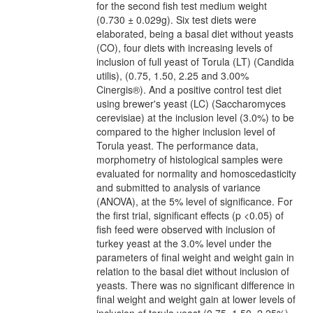
for the second fish test medium weight
(0.730 ± 0.029g). Six test diets were
elaborated, being a basal diet without yeasts
(CO), four diets with increasing levels of
inclusion of full yeast of Torula (LT) (Candida
utilis), (0.75, 1.50, 2.25 and 3.00%
Cinergis®). And a positive control test diet
using brewer's yeast (LC) (Saccharomyces
cerevisiae) at the inclusion level (3.0%) to be
compared to the higher inclusion level of
Torula yeast. The performance data,
morphometry of histological samples were
evaluated for normality and homoscedasticity
and submitted to analysis of variance
(ANOVA), at the 5% level of significance. For
the first trial, significant effects (p <0.05) of
fish feed were observed with inclusion of
turkey yeast at the 3.0% level under the
parameters of final weight and weight gain in
relation to the basal diet without inclusion of
yeasts. There was no significant difference in
final weight and weight gain at lower levels of
inclusion of torula yeast (0.75, 1.50, 2.25%).