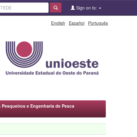
Sign on to:
English
Español
Português
 Pesqueiros e Engenharia de Pesca