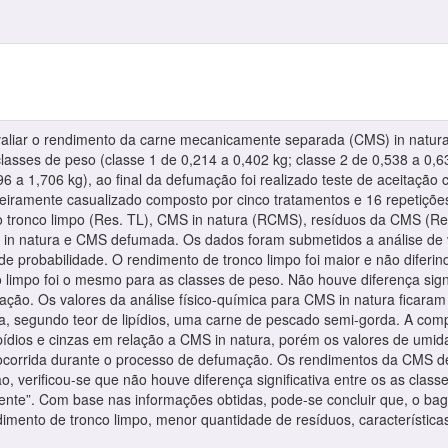
avaliar o rendimento da carne mecanicamente separada (CMS) in natura
classes de peso (classe 1 de 0,214 a 0,402 kg; classe 2 de 0,538 a 0,6
96 a 1,706 kg), ao final da defumação foi realizado teste de aceitação 
teiramente casualizado composto por cinco tratamentos e 16 repetiçõ
 do tronco limpo (Res. TL), CMS in natura (RCMS), resíduos da CMS 
in natura e CMS defumada. Os dados foram submetidos a análise de va
 de probabilidade. O rendimento de tronco limpo foi maior e não diferin
limpo foi o mesmo para as classes de peso. Não houve diferença signi
ção. Os valores da análise físico-química para CMS in natura ficaram 
, segundo teor de lipídios, uma carne de pescado semi-gorda. A com
lipídios e cinzas em relação a CMS in natura, porém os valores de u
 ocorrida durante o processo de defumação. Os rendimentos da CMS d
ão, verificou-se que não houve diferença significativa entre os as cla
ente”. Com base nas informações obtidas, pode-se concluir que, o bagr
imento de tronco limpo, menor quantidade de resíduos, características