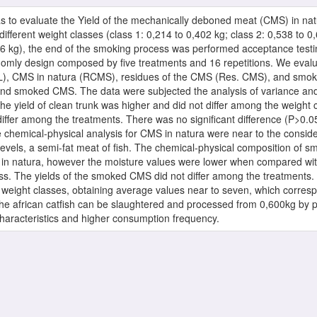
s to evaluate the Yield of the mechanically deboned meat (CMS) in natu
different weight classes (class 1: 0,214 to 0,402 kg; class 2: 0,538 to 0
06 kg), the end of the smoking process was performed acceptance testin
andomly design composed by five treatments and 16 repetitions. We evalu
 TL), CMS in natura (RCMS), residues of the CMS (Res. CMS), and sm
nd smoked CMS. The data were subjected the analysis of variance and, 
The yield of clean trunk was higher and did not differ among the weight 
differ among the treatments. There was no significant difference (P>0.0
 chemical-physical analysis for CMS in natura were near to the consider
 levels, a semi-fat meat of fish. The chemical-physical composition of 
in natura, however the moisture values were lower when compared with
s. The yields of the smoked CMS did not differ among the treatments. 
 weight classes, obtaining average values near to seven, which correspo
he african catfish can be slaughtered and processed from 0,600kg by pr
 characteristics and higher consumption frequency.