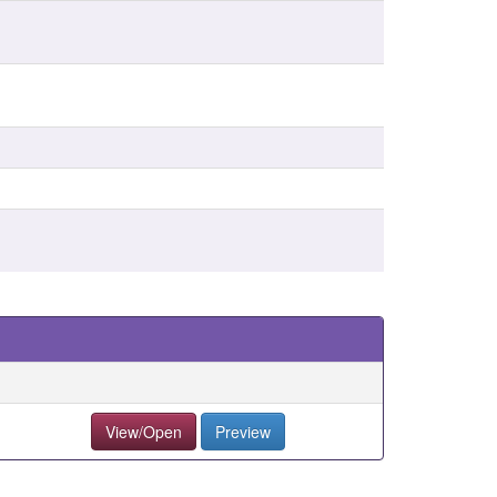
View/Open
Preview