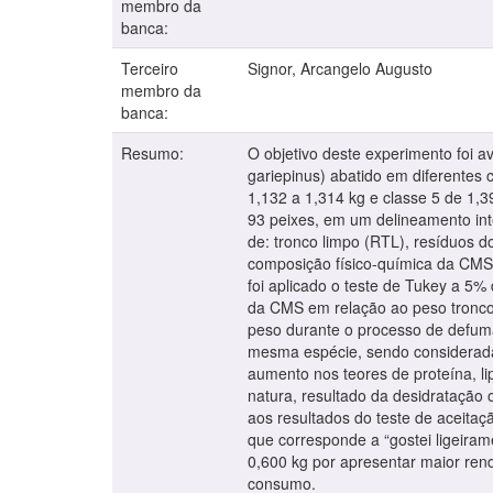
membro da
banca:
Terceiro
Signor, Arcangelo Augusto
membro da
banca:
Resumo:
O objetivo deste experimento foi 
gariepinus) abatido em diferentes 
1,132 a 1,314 kg e classe 5 de 1,3
93 peixes, em um delineamento in
de: tronco limpo (RTL), resíduos
composição físico-química da CMS 
foi aplicado o teste de Tukey a 5%
da CMS em relação ao peso tronco 
peso durante o processo de defuma
mesma espécie, sendo considerada
aumento nos teores de proteína, 
natura, resultado da desidratação
aos resultados do teste de aceitaç
que corresponde a “gostei ligeiram
0,600 kg por apresentar maior rend
consumo.