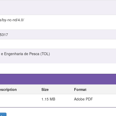
s/by-nc-nd/4.0/
/5317
 e Engenharia de Pesca (TOL)
escription
Size
Format
1.15 MB
Adobe PDF