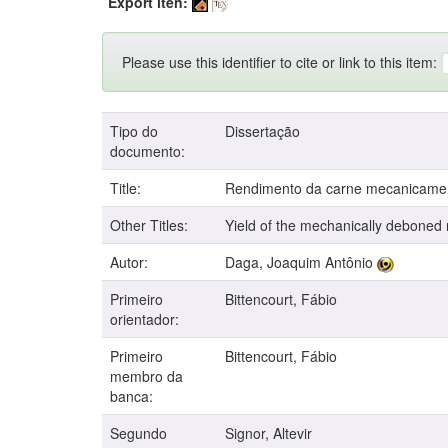
Export iten:
Please use this identifier to cite or link to this item:
Tipo do
Dissertação
documento:
Title:
Rendimento da carne mecanicament
Other Titles:
Yield of the mechanically deboned m
Autor:
Daga, Joaquim Antônio
Primeiro
Bittencourt, Fábio
orientador:
Primeiro
Bittencourt, Fábio
membro da
banca:
Segundo
Signor, Altevir