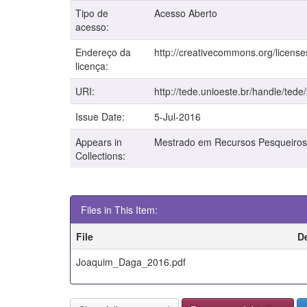
Tipo de
Acesso Aberto
acesso:
Endereço da
http://creativecommons.org/license
licença:
URI:
http://tede.unioeste.br/handle/tede
Issue Date:
5-Jul-2016
Appears in
Mestrado em Recursos Pesqueiros
Collections:
Files in This Item:
File
D
Joaquim_Daga_2016.pdf