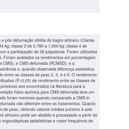
 e pós defumação obtida do bagre africano (Clarias
34 kg; classe 3 de 0,780 a 1,000 kg; classe 4 de
com a participação de 38 julgadores. Foram utilizados
es. Foram avaliados os rendimentos em porcentagem
(Res CMS), e CMS defumada (RCMSD); e a
riância e, quando observada diferença estatística,
do entre as classes de peso 2, 3, 4 e 5. O rendimento
ficativa (P>0,05) de rendimento entre as classes de
próximos aos encontrados na literatura para a
posição físico-química para CMS defumada teve um
midade foram menores quando comparado a CMS in
efumada não diferiram entre os tratamentos. Quanto
sses de peso, obtendo valores médios próximo à sete
e africano pode ser abatido e processado a partir de
 organolépticas satisfatórias e maior frequência de