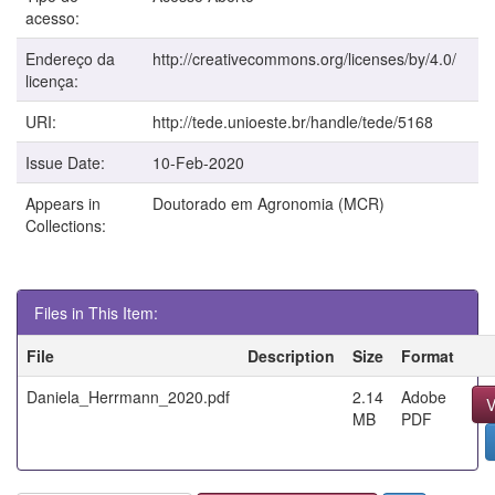
acesso:
Endereço da
http://creativecommons.org/licenses/by/4.0/
licença:
URI:
http://tede.unioeste.br/handle/tede/5168
Issue Date:
10-Feb-2020
Appears in
Doutorado em Agronomia (MCR)
Collections:
Files in This Item:
File
Description
Size
Format
Daniela_Herrmann_2020.pdf
2.14
Adobe
V
MB
PDF