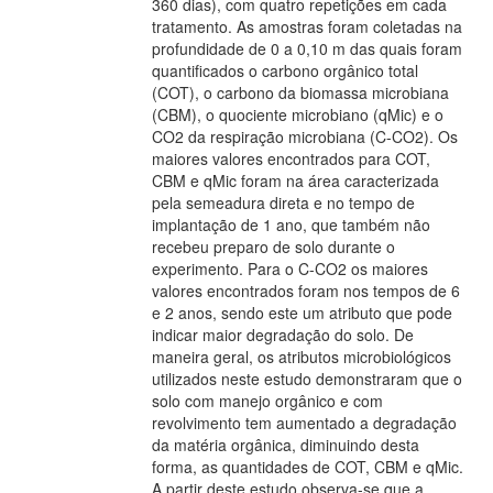
360 dias), com quatro repetições em cada
tratamento. As amostras foram coletadas na
profundidade de 0 a 0,10 m das quais foram
quantificados o carbono orgânico total
(COT), o carbono da biomassa microbiana
(CBM), o quociente microbiano (qMic) e o
CO2 da respiração microbiana (C-CO2). Os
maiores valores encontrados para COT,
CBM e qMic foram na área caracterizada
pela semeadura direta e no tempo de
implantação de 1 ano, que também não
recebeu preparo de solo durante o
experimento. Para o C-CO2 os maiores
valores encontrados foram nos tempos de 6
e 2 anos, sendo este um atributo que pode
indicar maior degradação do solo. De
maneira geral, os atributos microbiológicos
utilizados neste estudo demonstraram que o
solo com manejo orgânico e com
revolvimento tem aumentado a degradação
da matéria orgânica, diminuindo desta
forma, as quantidades de COT, CBM e qMic.
A partir deste estudo observa-se que a