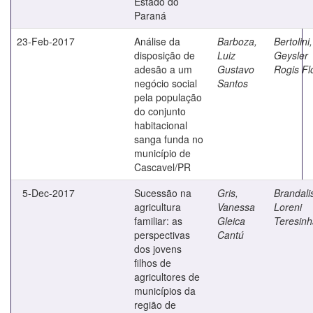
Estado do
Paraná
23-Feb-2017
Análise da
Barboza,
Bertolini,
disposição de
Luiz
Geysler
adesão a um
Gustavo
Rogis Fl
negócio social
Santos
pela população
do conjunto
habitacional
sanga funda no
município de
Cascavel/PR
5-Dec-2017
Sucessão na
Gris,
Brandali
agricultura
Vanessa
Loreni
familiar: as
Gleica
Teresinh
perspectivas
Cantú
dos jovens
filhos de
agricultores de
municípios da
região de