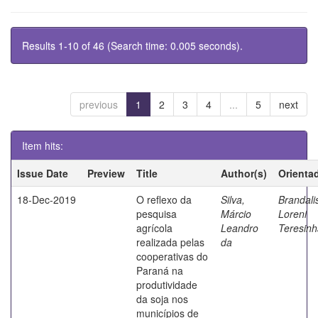
Results 1-10 of 46 (Search time: 0.005 seconds).
previous
1
2
3
4
...
5
next
Item hits:
Issue Date
Preview
Title
Author(s)
Orienta
18-Dec-2019
O reflexo da
Silva,
Brandali
pesquisa
Márcio
Loreni
agrícola
Leandro
Teresinh
realizada pelas
da
cooperativas do
Paraná na
produtividade
da soja nos
municípios de