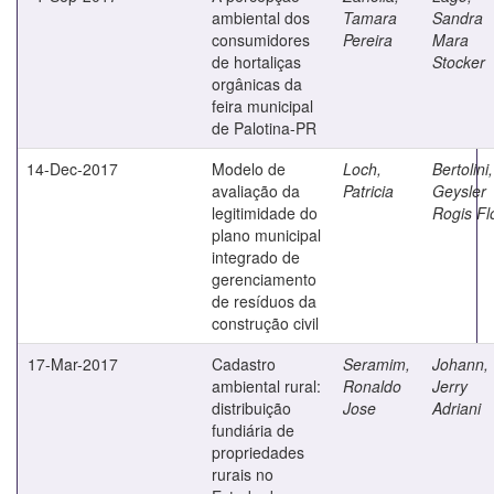
ambiental dos
Tamara
Sandra
consumidores
Pereira
Mara
de hortaliças
Stocker
orgânicas da
feira municipal
de Palotina-PR
14-Dec-2017
Modelo de
Loch,
Bertolini,
avaliação da
Patricia
Geysler
legitimidade do
Rogis Fl
plano municipal
integrado de
gerenciamento
de resíduos da
construção civil
17-Mar-2017
Cadastro
Seramim,
Johann,
ambiental rural:
Ronaldo
Jerry
distribuição
Jose
Adriani
fundiária de
propriedades
rurais no