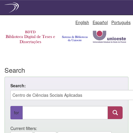
Skip
English
Español
Português
navigation
Search
Search:
for
Current filters: