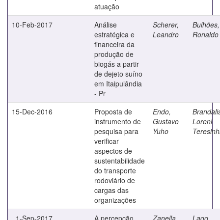
atuação
10-Feb-2017
Análise
Scherer,
Bulhões,
estratégica e
Leandro
Ronaldo
financeira da
produção de
biogás a partir
de dejeto suíno
em Itaipulândia
- Pr
15-Dec-2016
Proposta de
Endo,
Brandali
instrumento de
Gustavo
Loreni
pesquisa para
Yuho
Teresinh
verificar
aspectos de
sustentabilidade
do transporte
rodoviário de
cargas das
organizações
1-Sep-2017
A percepção
Zanella,
Lago,