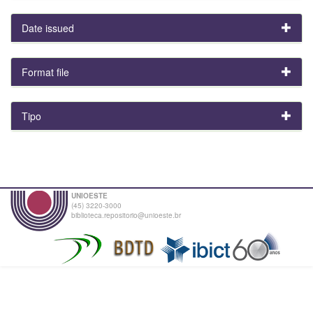
Date issued
Format file
Tipo
UNIOESTE
(45) 3220-3000
biblioteca.repositorio@unioeste.br