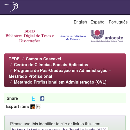
Skip
English
Español
Português
navigation
TEDE
Campus Cascavel
Centro de Ciências Sociais Aplicadas
Programa de Pós-Graduação em Administração –
Mestrado Profissional
Mestrado Profissional em Administração (CVL)
Share
Export iten:
Please use this identifier to cite or link to this item:
https://tede.unioeste.br/handle/tede/4201