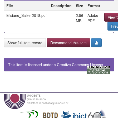
File
Description
Size
Format
Elisiane_Salzer2018.pdf
2.56
Adobe
View/
MB
PDF
Pre
Show full item record
Recommend this item
This item is licensed under a
Creative Commons License
UNIOESTE
(45) 3220-3000
biblioteca.repositorio@unioeste.br