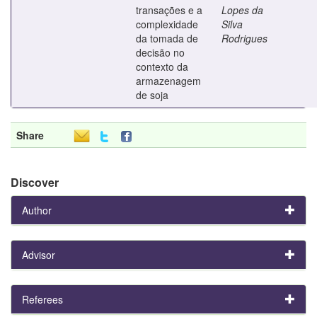
transações e a
Lopes da
complexidade
Silva
da tomada de
Rodrigues
decisão no
contexto da
armazenagem
de soja
Share
Discover
Author
Advisor
Referees