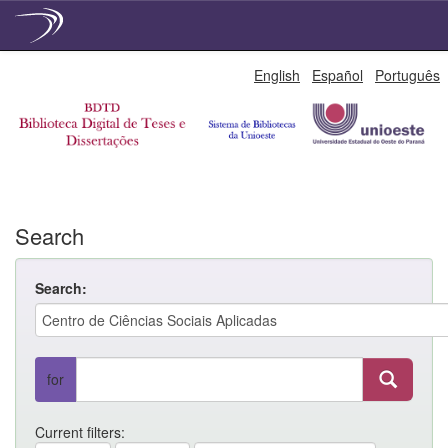
Skip
English
Español
Português
navigation
Search
Search:
for
Current filters: