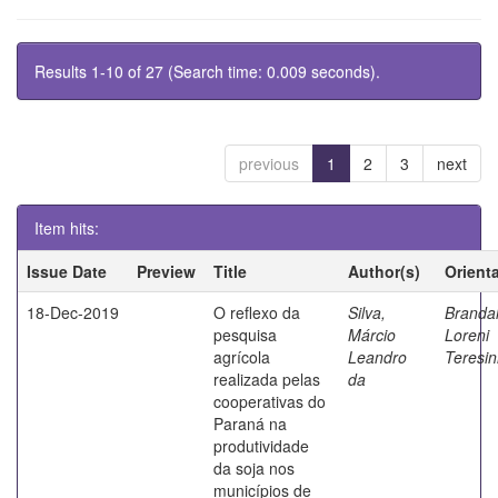
Results 1-10 of 27 (Search time: 0.009 seconds).
previous
1
2
3
next
Item hits:
Issue Date
Preview
Title
Author(s)
Orient
18-Dec-2019
O reflexo da
Silva,
Brandal
pesquisa
Márcio
Loreni
agrícola
Leandro
Teresi
realizada pelas
da
cooperativas do
Paraná na
produtividade
da soja nos
municípios de