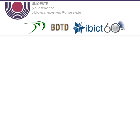
UNIOESTE
(45) 3220-3000
biblioteca.repositorio@unioeste.br