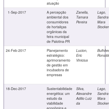
atuação
1-Sep-2017
A percepção
Zanella,
Lago,
ambiental dos
Tamara
Sandra
consumidores
Pereira
Mara
de hortaliças
Stocker
orgânicas da
feira municipal
de Palotina-PR
24-Feb-2017
Planejamento
Lucion,
Bulhõe
estratégico:
Eric
Ronald
aprimoramento
Vinicius
de gestão em
incubadora de
empresas
18-Dec-2017
Sustentabilidade
Silva,
Lago,
energética: um
Alexandre
Sandra
estudo da
Adilio Luiz
Mara
viabilidade
da
Stocker
econômica e