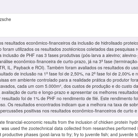
tzsche
 os resultados econômico-financeiros da inclusão de hidrolisado proteic
so foram utilizados os resultados zootécnicos coletados das pesquisas 
nclusão de PHF nas 3 fases produtivas (pós-larva a alevino; alevino-juv
 análise econômico-financeira de curto-prazo, já na 3ª fase (terminação
TR, IL, Payback e ROI). Também foram avaliados os resultados do uso 
sultado de inclusão na 1ª fase foi de 2,50%, na 2ª fase foi de 2,00% e 
isas em ambiente controlado para a realidade prática do produtor fora
scavados, cada um com 5.000m², dos custos de produção e do custo da
 avaliação de curto e longo-prazo e apresentar os melhores resultados
r resultado foi de 1% de PHF no rendimento de filé. Este rendimento fo
o. Os resultados encontrados indicam que a melhora na taxa de sobr
percussões positivas nos resultados econômico-financeiros de curto e
te financial-economic results from the inclusion of chicken protein hydro
, it was used the zootechnical data collected from researches perfor
 productive phases (post-larva to fry; fry to juvenile fish; and juvenile to 