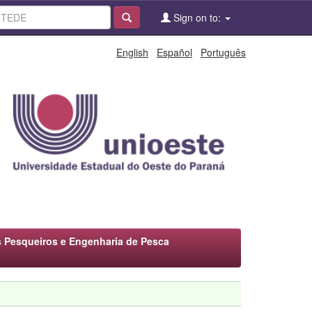
Sign on to:
English
Español
Português
 Pesqueiros e Engenharia de Pesca