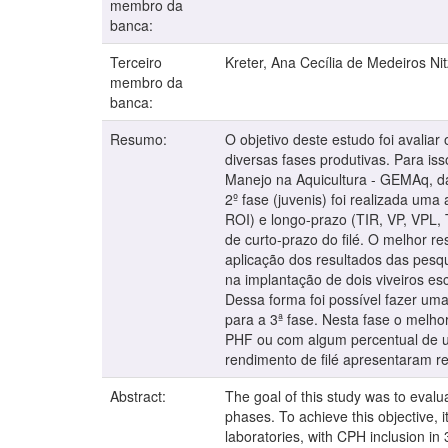
membro da
banca:
Terceiro
Kreter, Ana Cecília de Medeiros Ni
membro da
banca:
Resumo:
O objetivo deste estudo foi avaliar
diversas fases produtivas. Para is
Manejo na Aquicultura - GEMAq, da i
2º fase (juvenis) foi realizada uma
ROI) e longo-prazo (TIR, VP, VPL, 
de curto-prazo do filé. O melhor re
aplicação dos resultados das pesqu
na implantação de dois viveiros e
Dessa forma foi possível fazer uma
para a 3ª fase. Nesta fase o melho
PHF ou com algum percentual de us
rendimento de filé apresentaram re
Abstract:
The goal of this study was to evalua
phases. To achieve this objective
laboratories, with CPH inclusion in 3