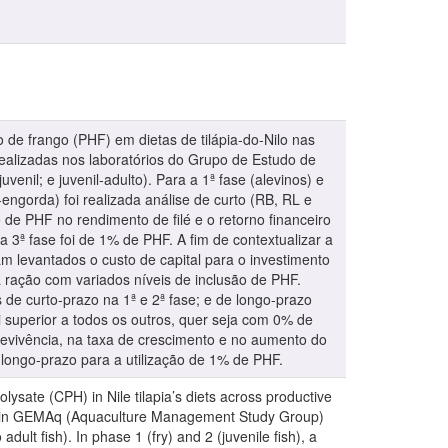
o de frango (PHF) em dietas de tilápia-do-Nilo nas
realizadas nos laboratórios do Grupo de Estudo de
enil; e juvenil-adulto). Para a 1ª fase (alevinos) e
-engorda) foi realizada análise de curto (RB, RL e
de PHF no rendimento de filé e o retorno financeiro
na 3ª fase foi de 1% de PHF. A fim de contextualizar a
m levantados o custo de capital para o investimento
 ração com variados níveis de inclusão de PHF.
 de curto-prazo na 1ª e 2ª fase; e de longo-prazo
i superior a todos os outros, quer seja com 0% de
evivência, na taxa de crescimento e no aumento do
 longo-prazo para a utilização de 1% de PHF.
lysate (CPH) in Nile tilapia’s diets across productive
med in GEMAq (Aquaculture Management Study Group)
adult fish). In phase 1 (fry) and 2 (juvenile fish), a