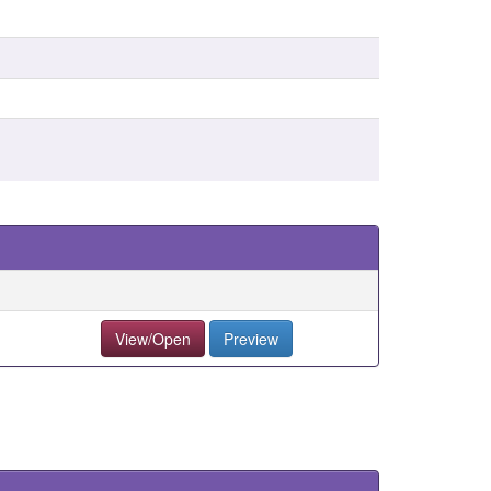
View/Open
Preview