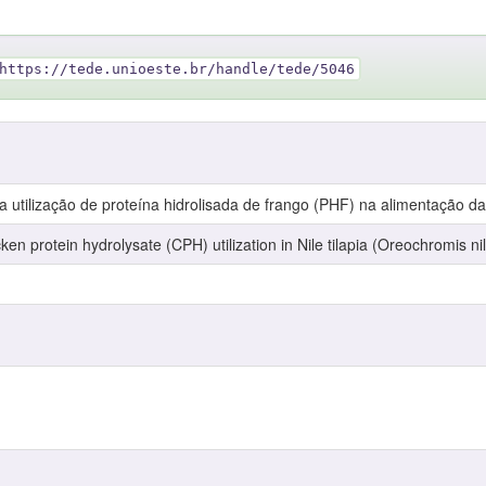
https://tede.unioeste.br/handle/tede/5046
 utilização de proteína hidrolisada de frango (PHF) na alimentação da 
cken protein hydrolysate (CPH) utilization in Nile tilapia (Oreochromis ni