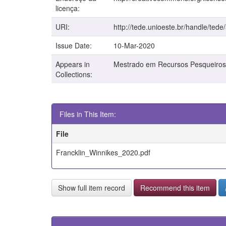
licença:
URI:
http://tede.unioeste.br/handle/tede
Issue Date:
10-Mar-2020
Appears in
Mestrado em Recursos Pesqueiros
Collections:
Files in This Item:
File
Francklin_Winnikes_2020.pdf
Show full item record
Recommend this item