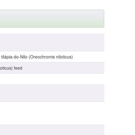
tilápia-do-Nilo (Oreochromis niloticus)
loticus) feed