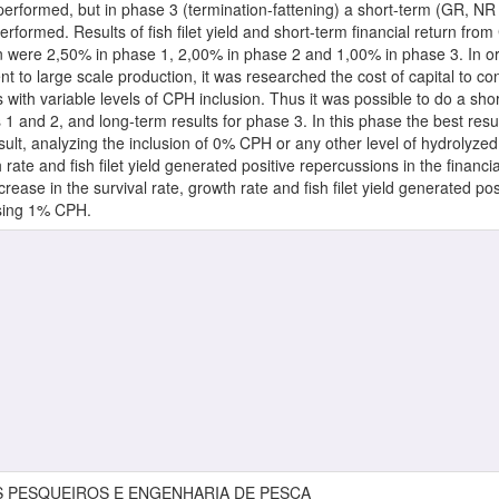
erformed, but in phase 3 (termination-fattening) a short-term (GR, NR
formed. Results of fish filet yield and short-term financial return fr
 were 2,50% in phase 1, 2,00% in phase 2 and 1,00% in phase 3. In orde
nt to large scale production, it was researched the cost of capital to co
 with variable levels of CPH inclusion. Thus it was possible to do a sh
 1 and 2, and long-term results for phase 3. In this phase the best resul
sult, analyzing the inclusion of 0% CPH or any other level of hydrolyzed 
h rate and fish filet yield generated positive repercussions in the finan
ncrease in the survival rate, growth rate and fish filet yield generated po
using 1% CPH.
S PESQUEIROS E ENGENHARIA DE PESCA