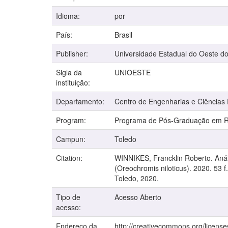
Idioma:
por
País:
Brasil
Publisher:
Universidade Estadual do Oeste d
Sigla da
UNIOESTE
instituição:
Departamento:
Centro de Engenharias e Ciências
Program:
Programa de Pós-Graduação em Re
Campun:
Toledo
Citation:
WINNIKES, Francklin Roberto. Análi
(Oreochromis niloticus). 2020. 53
Toledo, 2020.
Tipo de
Acesso Aberto
acesso:
Endereço da
http://creativecommons.org/license