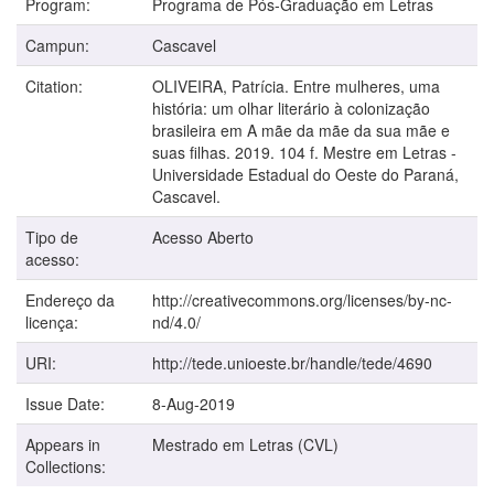
Program:
Programa de Pós-Graduação em Letras
Campun:
Cascavel
Citation:
OLIVEIRA, Patrícia. Entre mulheres, uma
história: um olhar literário à colonização
brasileira em A mãe da mãe da sua mãe e
suas filhas. 2019. 104 f. Mestre em Letras -
Universidade Estadual do Oeste do Paraná,
Cascavel.
Tipo de
Acesso Aberto
acesso:
Endereço da
http://creativecommons.org/licenses/by-nc-
licença:
nd/4.0/
URI:
http://tede.unioeste.br/handle/tede/4690
Issue Date:
8-Aug-2019
Appears in
Mestrado em Letras (CVL)
Collections: