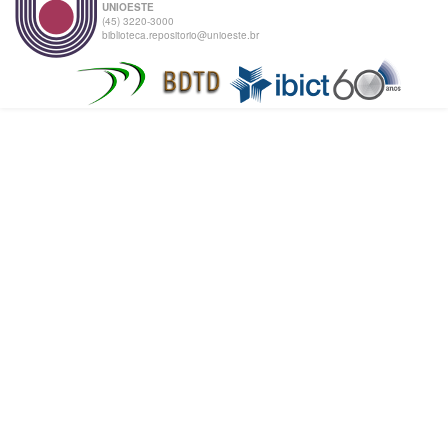
UNIOESTE
(45) 3220-3000
biblioteca.repositorio@unioeste.br