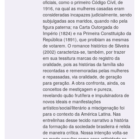
oficiais, como o primeiro Código Cívil, de
1916, na qual as mulheres casadas eram
consideradas incapazes judicialmente, sendo
subjulgadas aos maridos, quando não pela
figura paterna; na Carta Outorgada do
Império (1824) e na Primeira Constituição da
República (1891), que proibiam as mesmas
de votarem. O romance histórico de Silveira
(2002) caracteriza-se, também, por trazer
em sua tessitura marcas do registro da
oralidade, pois as histórias da família são
recontadas e rememoradas pelas mulheres
e repassadas, via oralidade, de geração
para geração. A obra confronta, ainda, os
conceitos de mestiçagem e pureza,
revelando quão frutífera e impulsinadora de
novos ideais e manifestações
artístico/social/literário a miscigenação foi
para o contexto da América Latina. Nas
entrelinhas desse tecido narrativo a história
da formação da sociedade brasileira é relida
de maneira crítica. Nossa intenção volta-se
ao modo peculiar como essa criticidade se