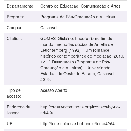
Departamento:
Centro de Educação, Comunicação e Artes
Program:
Programa de Pós-Graduação em Letras
Campun:
Cascavel
Citation:
GOMES, Gislaine. Imperatriz no fim do
mundo: memórias dúbias de Amélia de
Leuchtemberg (1992) – Um romance
histórico contemporâneo de mediação. 2019.
121 f. Dissertação (Programa de Pós-
Graduação em Letras) - Universidade
Estadual do Oeste do Paraná, Cascavel,
2019.
Tipo de
Acesso Aberto
acesso:
Endereço da
http://creativecommons.org/licenses/by-nc-
licença:
nd/4.0/
URI:
http://tede.unioeste.br/handle/tede/4264