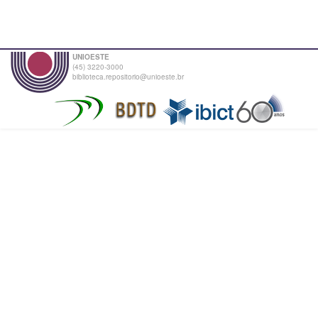
UNIOESTE
(45) 3220-3000
biblioteca.repositorio@unioeste.br