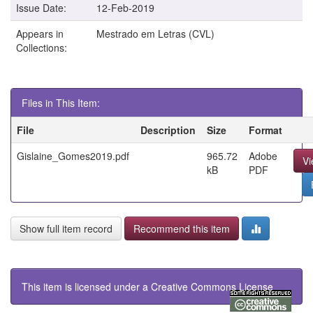
Issue Date:
12-Feb-2019
Appears in
Mestrado em Letras (CVL)
Collections:
Files in This Item:
File
Description
Size
Format
Gislaine_Gomes2019.pdf
965.72
Adobe
V
kB
PDF
Show full item record
Recommend this item
This item is licensed under a
Creative Commons License